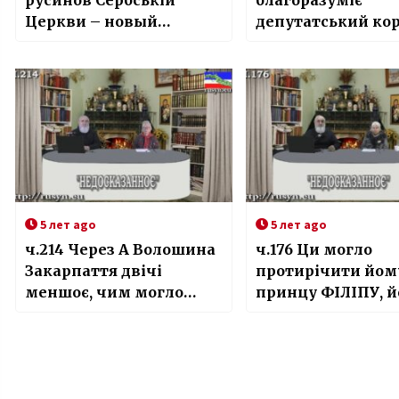
русинов Сербській
благоразуміє
Церкви – новый
депутатський кор
патріарх. 20.02.2021,
Мукачева!
прот. Димитрий Сидор
5 лет ago
5 лет ago
ч.214 Через А Волошина
ч.176 Ци могло
Закарпаття двічі
протирічити йом
меншоє, чим могло
принцу ФІЛІПУ, й
быти в складі
фактична
Незалежної України
безрелігійность?
сьогодні
06.05.2021