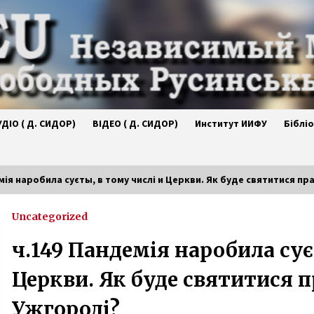
УДІО ( Д. СИДОР)
ВІДЕО ( Д. СИДОР)
Институт ИИФУ
Біблі
мія наробила суєты, в тому числі и Церкви. Як буде святитися пр
Uncategorized
Формованя русинського
ої
націоналізма у середині ХІХ
ч.149 Пандемія наробила сує
.
столітіяи подвижництво А.
Духновича – Валерій Падяк. 15
2 года ago
Церкви. Як буде святитися п
юлія 2023
Нова публікація на lem.fm : “Мірна
Ужгороді?
конференція є доказом