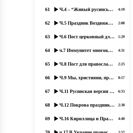
61
Ч.4 – “Живый русинськый язык“ з Оленов Копинець-Барта од 15.11.2019
4:19
62
Ч.5 Праздник Воздвижения Креста Господня – любимый праздник наших людей 23.09.2020, прот. Д. Сидор
2:08
63
Ч.6 Пост церковный для вҍрных християн великое благо – и для души, и для тҍла, 24.09.2020,
1:29
64
ч.7 Иммунитет многократно усиливается при духовном образе жизни, 25.09.2020 прот. Димитрий Сидор
4:31
65
Ч.8 Пост для православных, особый подвиг, якый став любимым нашым людям. 26.09.2020,
2:25
66
Ч.9 Мы, християни, призваны к миру. 27.09.2020 прот. Димитрий Сидор
8:17
67
Ч.11 Русинская версия истории праздника “Покровы“, 02,10,2020, прот. Димитрий Сидор
6:53
68
Ч.12 Покрова праздник принесли русинам Кирилл и Мефодий. 03.10.2020, прот. Димитрий Сидор
2:38
69
Ч.16 Кириллица и Православие спасало РУСИНОВ от ассимиляции, 08.10.2020, прот. Димитрий Сидор
4:40
70
ч.17 В Украине православных хотят вогнать в резервацию бесправия, 09.10.2020, прот. Димитрий Сидор
2:57