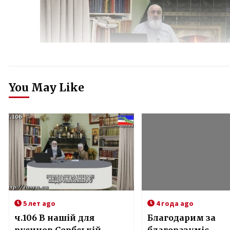
You May Like
5 лет ago
4 года ago
ч.106 В нашій для
Благодарим за