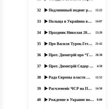
32
Подлиннный подвиг русинов 14-15 марта 1939 года, остановивших гос. переворот.
12:22
33
Польща и Украйина всьо роблять обы їх злочины против мирных русинов не открылися. .. 07.2020
14:07
34
Праздник Николая 2018 в православном соборҍ г. Ужгород.
13:20
35
Про Василя Турок-Гетеш – прот. Димитрій Сидор. 24.01.2020
21:42
36
Прот. Димитрій про “Грамматику живого русинського языка“ Ч,2 од21.11.2019
28:38
37
Прот. Димитрій Сидор На нашу радость Америка ныні …
4:50
38
Рада Європы власти Польші довжні самі создати учебникы русинам. 30.01.2020
12:52
39
Расчлененіє ЧСР на Подкарпатську Русь, Чехію и Словакію. 1939.
14:50
40
Рождение в Украине новой православной журналистики, 19.06.2020, прот. Димитрий Сидор
8:00