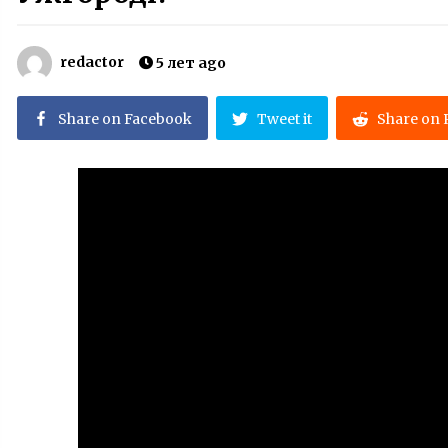
достаточным !”
3 года ago
redactor
5 лет ago
Звернення 2-го Європейського
я
Конгресу Підкарпатських Русинів
від 25-го жовтня 2008 р. до
Share on Facebook
Tweet it
Share on 
депутатів Закарпатської обласної
3 года ago
ради (фотокопія документу, том
8 стор. 100 кримінальної справи)
Презентація нового видання
творів Александра Духновича
“Моя ліра и кимвал”, доц. Мгр.
Валерій Падяк, 09.12.2023, Ужгород
3 года ago