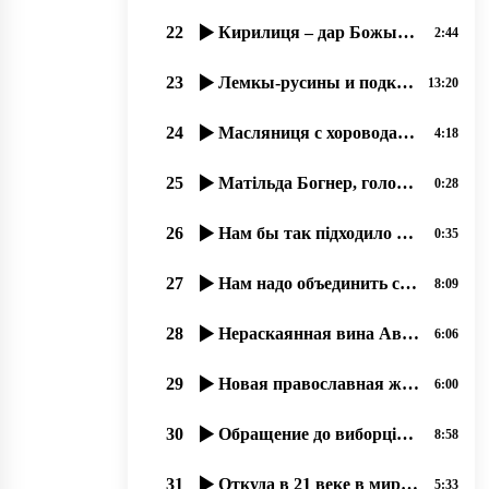
22
Кирилиця – дар Божый и мы, русины, не можеме отказатися от нея!
2:44
23
Лемкы-русины и подкарпатські русины – народ-мученик, 21.07.2020
13:20
24
Масляниця с хороводами не прижилася русинам, но палачінты АЙ!
4:18
25
Матільда Богнер, голова Моніторингової місії ООН з прав людини в України 17 09 2019
0:28
26
Нам бы так підходило штобы ся держава збереглася, ми в ній тулько много надій поклали
0:35
27
Нам надо объединить свои медиа-ресурсы, 25.06.2020
8:09
28
Нераскаянная вина Австро-Венгрии перед русинами (1914-1918)
6:06
29
Новая православная журналистика, как следствие гонений на Православную Церковь. 02.07.2020
6:00
30
Обращение до виборців от Правління тов. ім. Кирила та Мефодія, Ужгород. 24.06.20.
8:58
31
Откуда в 21 веке в мире так много узурпаторов власти؟
5:33