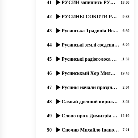
41
РУСИН запишись РУСИНОМ! ПЕРЕПИС НАСЕЛЕННЯ В УКРАЇНІ 2020 року.
18:00
42
РУСИНЕ! СОКОТИ РУСИНСЬКУ БЕСІДУ! 21.02.20
9:38
43
Русинська Традиція Нового Года до Рожденства. прот. Димитрий Сидор . 31.12.2019
6:30
44
Русинські землі соєденилися. 5 (пять) дней в рокаши! Лубня-Волосатоє 2019
6:29
45
Русинські радіоголоса в русинськых Карпатах
11:32
46
Русинськый Хор Милославського с 1945 року.. …07.2020, прот. Димитрий Сидор
19:43
47
Русины начали праздновати Торжество Православия раньше от Киева.
2:04
48
Самый древний кириличный регион Европы – наша Карпатська Русь.
3:52
49
Слово прот. Димитрія Сидора на открытіє фестиваля русинськой культуры в Міжгірї
12:10
50
Спочив Михайло Іванович Алмашій (1930-2019).
7:21