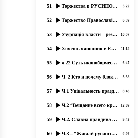
51
Торжества в РУСИНОВ в честь 100 летия Руской Народной Республикы Лемков!
5:22
52
Торжество Православія – доказ древности вҍры и вҍрности древнім рҍшеніям.
6:39
53
Узурпація власти – результат богоборчества, 16.09.2020 прот. Димитрий Сидор
16:57
54
Хочешь чиновник в Європу – начинай уважати права русинов! 30.01.2020
11:15
55
ч 22 Суть иконоборчества и его остатки на Западе 17.10.2020. прот. Димитрий Сидор
6:47
56
Ч. 2 Кто и почему блокируєт інформацію о православных Ужгорода؟
5:53
57
Ч.1 Унікальность праздника Богоявленія-2020 в Ужгороді на Уж-Иордані.
8:46
58
Ч.2 “Вещание всего круга богослужений во время карантина“, 18.09.2020 прот. Димитрий Сидор
12:09
59
Ч.2. Славна правдива исторія русинов!
9:43
60
Ч.3 – “Живый русинськый язык“ з Оленов Копинець-Барта од 14.11.2019
6:07