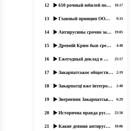
12
610 рочный юбилей побҍды Грюнва́льдской битвы се празник и русинôв.15.07.2020, прот. Димитрий Сидор
16:17
13
Главный принцип ООН «Невостребованоє право не єсть нарушеноє право». прот. Димитрий Сидор 28.12.19
9:33
14
Антирусины срочно заскочили в число русинôв, 17.07.2020
19:05
15
Древній Крим быв гречеський де и прибывали перші християне!
4:48
16
Ежегодный доклад в Брюсселе о состоянии прав и свобод русинов Закарпатья в Украине.17.12.19
25:17
17
Закарпатськоє общество имени св..Кирила и Мефодія сообщає о упокоєніи Богдана Гамбаля!
2:19
18
Закарпатці вже інтегровані до Європи і відчувають себе громадянами Євросоюзу
2:48
19
Звернення Закарпатського общества ім. Кирилла и Мефодія про вибори
6:29
20
Исторична правда русинов – 03.12.2019, прот. Димитрій Сидор
25:50
21
Какие деяния антирусинов подпадают под оценку этноцид и геноцид؟
10:06