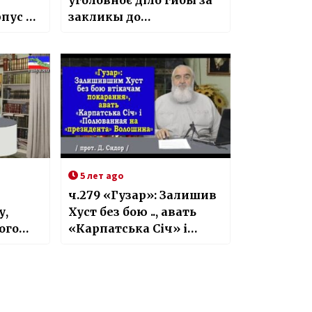
уголовноє діло гибы за
пус м.
закликы до
сепаратизма и подарок
28,000 кв. км. України
5 лет ago
ч.279 «Гузар»: Залишив
у,
Хуст без бою .., авать
ого
«Карпатська Січ» і
«Полюванная на
президента Волошина»