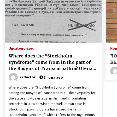
достаточным !”
3 года ago
Звернення 2-го Європейського
я
Конгресу Підкарпатських Русинів
від 25-го жовтня 2008 р. до
депутатів Закарпатської обласної
3 года ago
ради (фотокопія документу, том
8 стор. 100 кримінальної справи)
Презентація нового видання
творів Александра Духновича
Uncategorized
Кон
“Моя ліра и кимвал”, доц. Мгр.
Where does the “Stockholm
ЧО
Валерій Падяк, 09.12.2023, Ужгород
3 года ago
syndrome” come from in the part of
БЫ
the Rusyns of Transcarpathia? Olena
Rusin.
redactor
3 года ago
Where does the “Stockholm Syndrome” come from
among the Rusyns of Transcarpathia – the sympathy for
the state anti-Rusyn legal nihilism and information
terrorism in Ukraine?Since the well-known case in
Stockholm, psychologists have used the term
“Stockholm syndrome”, which refers to the mysterious