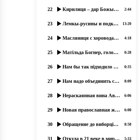
22
Кирилиця – дар Божый и мы, русины, не можеме отказатися от нея!
2:44
23
Лемкы-русины и подкарпатські русины – народ-мученик, 21.07.2020
13:20
24
Масляниця с хороводами не прижилася русинам, но палачінты АЙ!
4:18
25
Матільда Богнер, голова Моніторингової місії ООН з прав людини в України 17 09 2019
0:28
26
Нам бы так підходило штобы ся держава збереглася, ми в ній тулько много надій поклали
0:35
27
Нам надо объединить свои медиа-ресурсы, 25.06.2020
8:09
28
Нераскаянная вина Австро-Венгрии перед русинами (1914-1918)
6:06
29
Новая православная журналистика, как следствие гонений на Православную Церковь. 02.07.2020
6:00
30
Обращение до виборців от Правління тов. ім. Кирила та Мефодія, Ужгород. 24.06.20.
8:58
31
Откуда в 21 веке в мире так много узурпаторов власти؟
5:33