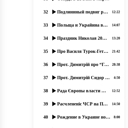
32
Подлиннный подвиг русинов 14-15 марта 1939 года, остановивших гос. переворот.
12:22
33
Польща и Украйина всьо роблять обы їх злочины против мирных русинов не открылися. .. 07.2020
14:07
34
Праздник Николая 2018 в православном соборҍ г. Ужгород.
13:20
35
Про Василя Турок-Гетеш – прот. Димитрій Сидор. 24.01.2020
21:42
36
Прот. Димитрій про “Грамматику живого русинського языка“ Ч,2 од21.11.2019
28:38
37
Прот. Димитрій Сидор На нашу радость Америка ныні …
4:50
38
Рада Європы власти Польші довжні самі создати учебникы русинам. 30.01.2020
12:52
39
Расчлененіє ЧСР на Подкарпатську Русь, Чехію и Словакію. 1939.
14:50
40
Рождение в Украине новой православной журналистики, 19.06.2020, прот. Димитрий Сидор
8:00