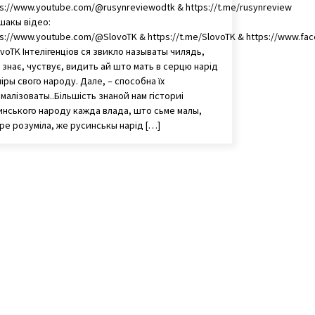
s://www.youtube.com/@rusynreviewodtk & https://t.me/rusynreview
шакы відео:
s://www.youtube.com/@SlovoTK & https://t.me/SlovoTK & https://www.fa
voTK Інтелігенціов ся звикло называты чилядь,
знає, чуствує, видить ай што мать в серцю нарід
міры свого народу. Дале, – способна їх
алізоваты..Більшість знаной нам гісториі
инського народу кажда влада, што сьме малы,
ре розуміла, же русинськы нарід […]