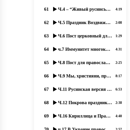
61
Ч.4 – “Живый русинськый язык“ з Оленов Копинець-Барта од 15.11.2019
4:19
62
Ч.5 Праздник Воздвижения Креста Господня – любимый праздник наших людей 23.09.2020, прот. Д. Сидор
2:08
63
Ч.6 Пост церковный для вҍрных християн великое благо – и для души, и для тҍла, 24.09.2020,
1:29
64
ч.7 Иммунитет многократно усиливается при духовном образе жизни, 25.09.2020 прот. Димитрий Сидор
4:31
65
Ч.8 Пост для православных, особый подвиг, якый став любимым нашым людям. 26.09.2020,
2:25
66
Ч.9 Мы, християни, призваны к миру. 27.09.2020 прот. Димитрий Сидор
8:17
67
Ч.11 Русинская версия истории праздника “Покровы“, 02,10,2020, прот. Димитрий Сидор
6:53
68
Ч.12 Покрова праздник принесли русинам Кирилл и Мефодий. 03.10.2020, прот. Димитрий Сидор
2:38
69
Ч.16 Кириллица и Православие спасало РУСИНОВ от ассимиляции, 08.10.2020, прот. Димитрий Сидор
4:40
70
ч.17 В Украине православных хотят вогнать в резервацию бесправия, 09.10.2020, прот. Димитрий Сидор
2:57