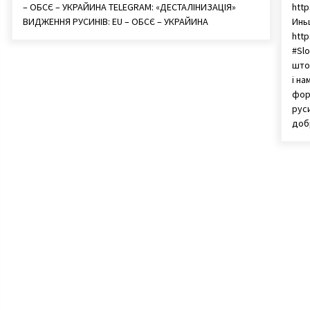
– ОБСЄ – УКРАЙИНА TELEGRAM: «ДЕСТАЛІНИЗАЦІЯ»
http
ВИДЖЕННЯ РУСИНІВ: EU – ОБСЄ – УКРАЙИНА
Инь
http
#Slo
што 
і на
форм
рус
доб