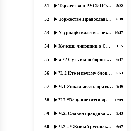
51
Торжества в РУСИНОВ в честь 100 летия Руской Народной Республикы Лемков!
5:22
52
Торжество Православія – доказ древности вҍры и вҍрности древнім рҍшеніям.
6:39
53
Узурпація власти – результат богоборчества, 16.09.2020 прот. Димитрий Сидор
16:57
54
Хочешь чиновник в Європу – начинай уважати права русинов! 30.01.2020
11:15
55
ч 22 Суть иконоборчества и его остатки на Западе 17.10.2020. прот. Димитрий Сидор
6:47
56
Ч. 2 Кто и почему блокируєт інформацію о православных Ужгорода؟
5:53
57
Ч.1 Унікальность праздника Богоявленія-2020 в Ужгороді на Уж-Иордані.
8:46
58
Ч.2 “Вещание всего круга богослужений во время карантина“, 18.09.2020 прот. Димитрий Сидор
12:09
59
Ч.2. Славна правдива исторія русинов!
9:43
60
Ч.3 – “Живый русинськый язык“ з Оленов Копинець-Барта од 14.11.2019
6:07