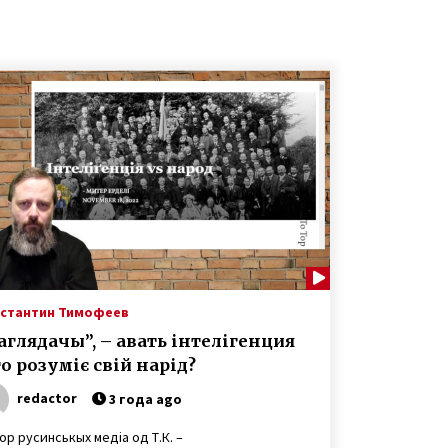
стантин Тимофеев
аглядачы”, – авать інтелігенция
о розуміє свій нарід?
redactor
3 года ago
р русинськых медіа од Т.К. –