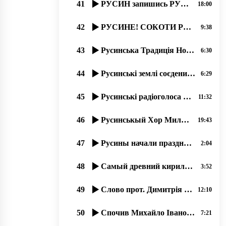
41
РУСИН запишись РУСИНОМ! ПЕРЕПИС НАСЕЛЕННЯ В УКРАЇНІ 2020 року.
18:00
42
РУСИНЕ! СОКОТИ РУСИНСЬКУ БЕСІДУ! 21.02.20
9:38
43
Русинська Традиція Нового Года до Рожденства. прот. Димитрий Сидор . 31.12.2019
6:30
44
Русинські землі соєденилися. 5 (пять) дней в рокаши! Лубня-Волосатоє 2019
6:29
45
Русинські радіоголоса в русинськых Карпатах
11:32
46
Русинськый Хор Милославського с 1945 року.. …07.2020, прот. Димитрий Сидор
19:43
47
Русины начали праздновати Торжество Православия раньше от Киева.
2:04
48
Самый древний кириличный регион Европы – наша Карпатська Русь.
3:52
49
Слово прот. Димитрія Сидора на открытіє фестиваля русинськой культуры в Міжгірї
12:10
50
Спочив Михайло Іванович Алмашій (1930-2019).
7:21