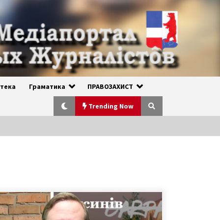
отека
Граматика
ПРАВОЗАХИСТ
Trending Now
ПРЕЗЕНТАЦІЯ РУСИНСЬКОГО
ЖУРНАЛА «ОТЦЮЗНИНА» — №1
(13) 2024. УЖГОРОД, 24.02.2024
2 года ago
РУСИНСЬКИЙ НАРОД ВТРАТИВ ВСІ
СВОЇ ПРАВА, ІСНУЮЧІ ДО 1945 РОКУ,