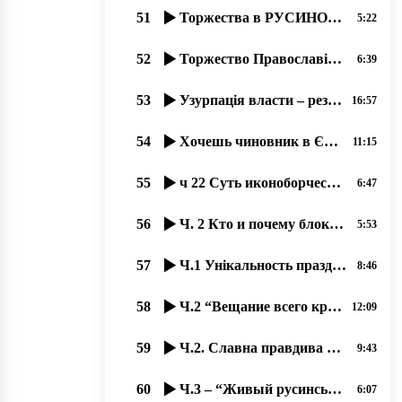
51
Торжества в РУСИНОВ в честь 100 летия Руской Народной Республикы Лемков!
5:22
52
Торжество Православія – доказ древности вҍры и вҍрности древнім рҍшеніям.
6:39
53
Узурпація власти – результат богоборчества, 16.09.2020 прот. Димитрий Сидор
16:57
54
Хочешь чиновник в Європу – начинай уважати права русинов! 30.01.2020
11:15
55
ч 22 Суть иконоборчества и его остатки на Западе 17.10.2020. прот. Димитрий Сидор
6:47
56
Ч. 2 Кто и почему блокируєт інформацію о православных Ужгорода؟
5:53
57
Ч.1 Унікальность праздника Богоявленія-2020 в Ужгороді на Уж-Иордані.
8:46
58
Ч.2 “Вещание всего круга богослужений во время карантина“, 18.09.2020 прот. Димитрий Сидор
12:09
59
Ч.2. Славна правдива исторія русинов!
9:43
60
Ч.3 – “Живый русинськый язык“ з Оленов Копинець-Барта од 14.11.2019
6:07