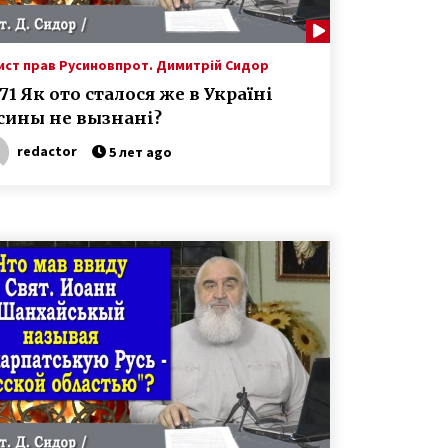
ист прав Русинов
прот. Димитрій Сидор
271 Як ото сталося же в Україні
сины не вызнані?
redactor
5 лет ago