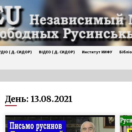
УДІО ( Д. СИДОР)
ВІДЕО ( Д. СИДОР)
Институт ИИФУ
Біблі
День:
13.08.2021
Формованя русинського
ої
націоналізма у середині ХІХ
.
столітіяи подвижництво А.
Духновича – Валерій Падяк. 15
2 года ago
юлія 2023
Нова публікація на lem.fm : “Мірна
конференція є доказом