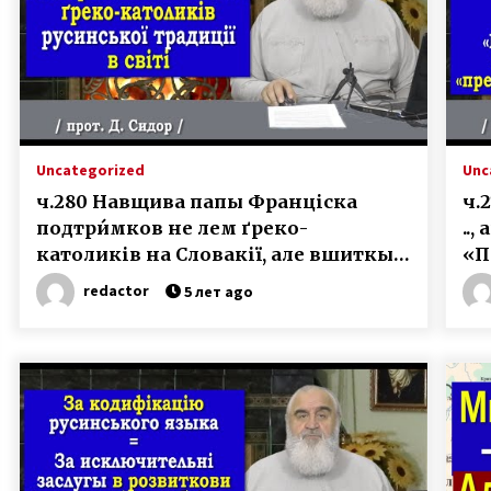
Uncategorized
Unc
ч.280 Навщива папы Франціска
ч.
подтри́мков не лем ґреко-
..,
католиків на Словакії, але вшиткых
«П
русинів..
Во
redactor
5 лет ago