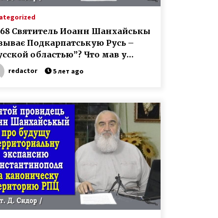
ategorized
268 Святитель Иоанн Шанхайськы
зыває Подкарпатськую Русь –
усской областью”? Что мав у
ду?
redactor
5 лет ago