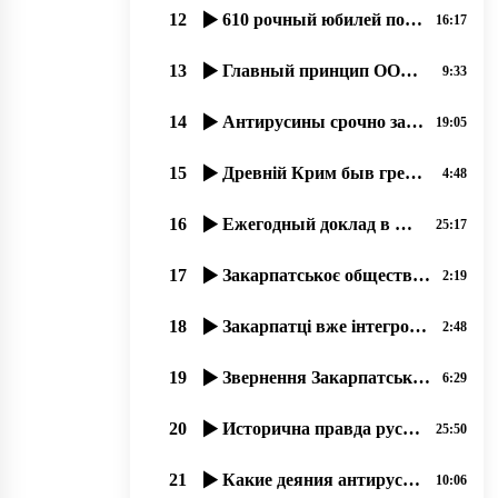
12
610 рочный юбилей побҍды Грюнва́льдской битвы се празник и русинôв.15.07.2020, прот. Димитрий Сидор
16:17
13
Главный принцип ООН «Невостребованоє право не єсть нарушеноє право». прот. Димитрий Сидор 28.12.19
9:33
14
Антирусины срочно заскочили в число русинôв, 17.07.2020
19:05
15
Древній Крим быв гречеський де и прибывали перші християне!
4:48
16
Ежегодный доклад в Брюсселе о состоянии прав и свобод русинов Закарпатья в Украине.17.12.19
25:17
17
Закарпатськоє общество имени св..Кирила и Мефодія сообщає о упокоєніи Богдана Гамбаля!
2:19
18
Закарпатці вже інтегровані до Європи і відчувають себе громадянами Євросоюзу
2:48
19
Звернення Закарпатського общества ім. Кирилла и Мефодія про вибори
6:29
20
Исторична правда русинов – 03.12.2019, прот. Димитрій Сидор
25:50
21
Какие деяния антирусинов подпадают под оценку этноцид и геноцид؟
10:06