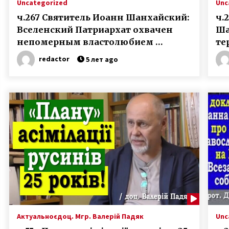
Uncategorized
Unc
ч.267 Святитель Иоанн Шанхайский:
ч.
Вселенский Патриархат охвачен
Ша
непомерным властолюбием …
те
Ко
redactor
5 лет ago
Актуальноє
доц. Мгр. Валерій Падяк
Unc