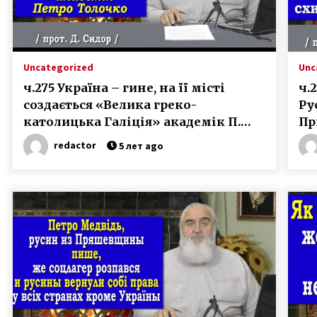
Uncategorized
Unc
ч.275 Україна – гине, на її місті
ч.
создається «Велика греко-
Ру
католицька Галіція» академік П.
Пр
Толочко
сх
redactor
5 лет ago