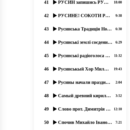
41
РУСИН запишись РУСИНОМ! ПЕРЕПИС НАСЕЛЕННЯ В УКРАЇНІ 2020 року.
18:00
42
РУСИНЕ! СОКОТИ РУСИНСЬКУ БЕСІДУ! 21.02.20
9:38
43
Русинська Традиція Нового Года до Рожденства. прот. Димитрий Сидор . 31.12.2019
6:30
44
Русинські землі соєденилися. 5 (пять) дней в рокаши! Лубня-Волосатоє 2019
6:29
45
Русинські радіоголоса в русинськых Карпатах
11:32
46
Русинськый Хор Милославського с 1945 року.. …07.2020, прот. Димитрий Сидор
19:43
47
Русины начали праздновати Торжество Православия раньше от Киева.
2:04
48
Самый древний кириличный регион Европы – наша Карпатська Русь.
3:52
49
Слово прот. Димитрія Сидора на открытіє фестиваля русинськой культуры в Міжгірї
12:10
50
Спочив Михайло Іванович Алмашій (1930-2019).
7:21