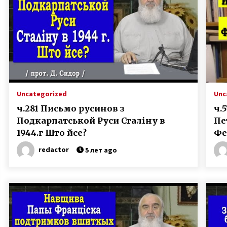
достаточным !”
3 года ago
Звернення 2-го Європейського
я
Конгресу Підкарпатських Русинів
від 25-го жовтня 2008 р. до
депутатів Закарпатської обласної
3 года ago
ради (фотокопія документу, том
8 стор. 100 кримінальної справи)
Презентація нового видання
творів Александра Духновича
Uncategorized
Unc
“Моя ліра и кимвал”, доц. Мгр.
ч.281 Письмо русинов з
ч.
Валерій Падяк, 09.12.2023, Ужгород
3 года ago
Подкарпатськой Руси Сталіну в
Пе
1944.г Што йсе?
Фе
redactor
5 лет ago