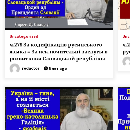
Uncategorized
Unc
ч.278 За кодифікацію русинського
ч.
языка = За исключительні заслугы в
ру
розвиткови Словацькой републікы
redactor
5 лет ago