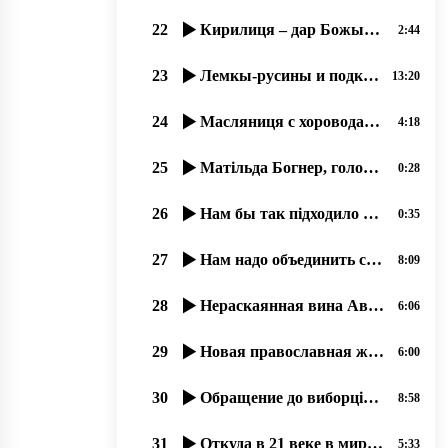
22
Кирилиця – дар Божый и мы, русины, не можеме отказатися от нея!
2:44
23
Лемкы-русины и подкарпатські русины – народ-мученик, 21.07.2020
13:20
24
Масляниця с хороводами не прижилася русинам, но палачінты АЙ!
4:18
25
Матільда Богнер, голова Моніторингової місії ООН з прав людини в України 17 09 2019
0:28
26
Нам бы так підходило штобы ся держава збереглася, ми в ній тулько много надій поклали
0:35
27
Нам надо объединить свои медиа-ресурсы, 25.06.2020
8:09
28
Нераскаянная вина Австро-Венгрии перед русинами (1914-1918)
6:06
29
Новая православная журналистика, как следствие гонений на Православную Церковь. 02.07.2020
6:00
30
Обращение до виборців от Правління тов. ім. Кирила та Мефодія, Ужгород. 24.06.20.
8:58
31
Откуда в 21 веке в мире так много узурпаторов власти؟
5:33