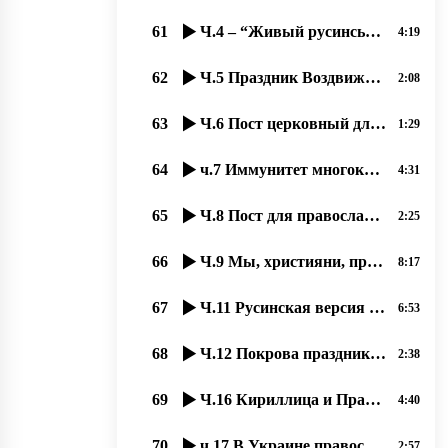
61
Ч.4 – “Живый русинськый язык“ з Оленов Копинець-Барта од 15.11.2019
4:19
62
Ч.5 Праздник Воздвижения Креста Господня – любимый праздник наших людей 23.09.2020, прот. Д. Сидор
2:08
63
Ч.6 Пост церковный для вҍрных християн великое благо – и для души, и для тҍла, 24.09.2020,
1:29
64
ч.7 Иммунитет многократно усиливается при духовном образе жизни, 25.09.2020 прот. Димитрий Сидор
4:31
65
Ч.8 Пост для православных, особый подвиг, якый став любимым нашым людям. 26.09.2020,
2:25
66
Ч.9 Мы, християни, призваны к миру. 27.09.2020 прот. Димитрий Сидор
8:17
67
Ч.11 Русинская версия истории праздника “Покровы“, 02,10,2020, прот. Димитрий Сидор
6:53
68
Ч.12 Покрова праздник принесли русинам Кирилл и Мефодий. 03.10.2020, прот. Димитрий Сидор
2:38
69
Ч.16 Кириллица и Православие спасало РУСИНОВ от ассимиляции, 08.10.2020, прот. Димитрий Сидор
4:40
70
ч.17 В Украине православных хотят вогнать в резервацию бесправия, 09.10.2020, прот. Димитрий Сидор
2:57