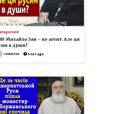
ategorized
283 Михайло Зан – не агент. Але ци
син в души?
redactor
5 лет ago