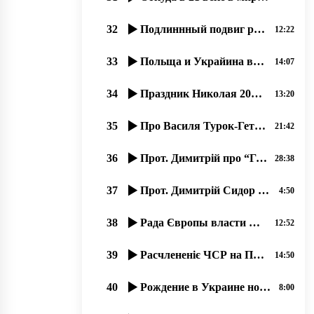
32
Подлиннный подвиг русинов 14-15 марта 1939 года, остановивших гос. переворот.
12:22
33
Польща и Украйина всьо роблять обы їх злочины против мирных русинов не открылися. .. 07.2020
14:07
34
Праздник Николая 2018 в православном соборҍ г. Ужгород.
13:20
35
Про Василя Турок-Гетеш – прот. Димитрій Сидор. 24.01.2020
21:42
36
Прот. Димитрій про “Грамматику живого русинського языка“ Ч,2 од21.11.2019
28:38
37
Прот. Димитрій Сидор На нашу радость Америка ныні …
4:50
38
Рада Європы власти Польші довжні самі создати учебникы русинам. 30.01.2020
12:52
39
Расчлененіє ЧСР на Подкарпатську Русь, Чехію и Словакію. 1939.
14:50
40
Рождение в Украине новой православной журналистики, 19.06.2020, прот. Димитрий Сидор
8:00