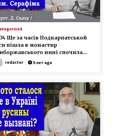
ategorized
274 Ще за часів Подкарпатськой
си пішла в монастир
иборжавського нині спочила
им. Серафіма
redactor
5 лет ago