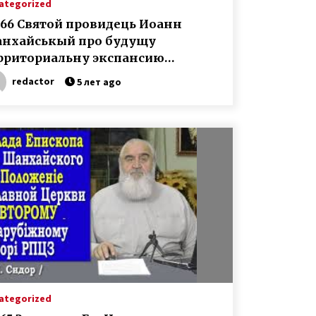
ategorized
266 Святой провидець Иоанн
нхайськый про будущу
рриториальну экспансию
нстантинополя..
redactor
5 лет ago
ategorized