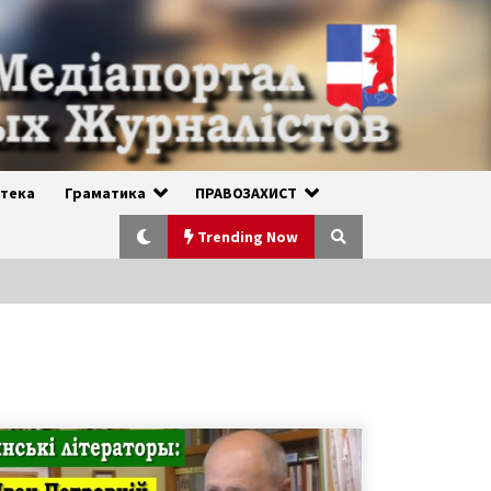
отека
Граматика
ПРАВОЗАХИСТ
Trending Now
ПРЕЗЕНТАЦІЯ РУСИНСЬКОГО
ЖУРНАЛА «ОТЦЮЗНИНА» — №1
(13) 2024. УЖГОРОД, 24.02.2024
2 года ago
РУСИНСЬКИЙ НАРОД ВТРАТИВ ВСІ
СВОЇ ПРАВА, ІСНУЮЧІ ДО 1945 РОКУ,