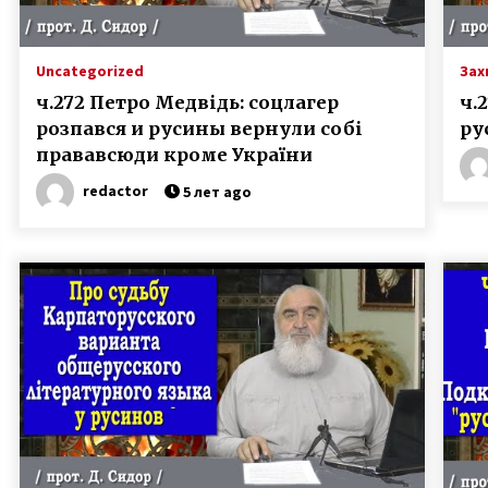
Uncategorized
Зах
ч.272 Петро Медвідь: соцлагер
ч.
розпався и русины вернули собі
ру
прававсюди кроме України
redactor
5 лет ago