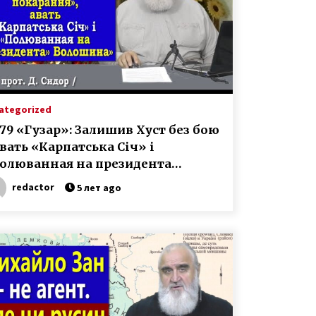
ategorized
279 «Гузар»: Залишив Хуст без бою
 авать «Карпатська Січ» і
олюванная на президента
лошина»
redactor
5 лет ago