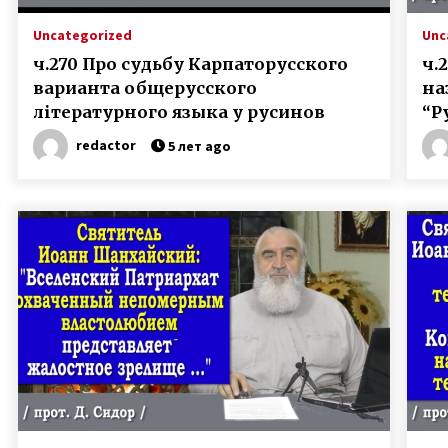
Uncategorized
Unc
ч.270 Про судьбу Карпаторусского
ч.
варианта общерусского
на
літературного языка у русинов
“Р
ви
redactor
5 лет ago