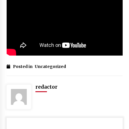
Підкарпатських Русинів від 25-го жовтня
2008 р. до депутатів Закарпатської обласної
ради (фотокопія документу, том 8 стор. 100
3 года ago
кримінальної справи)
30 літ – обороны прав русинов в Украйині. Як
ото было! Воспоминаніє свидҍтелей!
3 года ago
Вступаючи в Євросоюз, – скасувати
Сталінське розпорядження: “русинів не
існує”, – якраз на часі!
Posted in
Uncategorized
3 года ago
Презентація нового видання творів
Александра Духновича “Моя ліра и кимвал”,
redactor
доц. Мгр. Валерій Падяк, 09.12.2023, Ужгород
3 года ago
РЕЗОЛЮЦІЯ (укр.мова) ДЕЛЕГАТIВ XVII
СВIТОВОГО КОНГРЕСУ РУСИНIВ
3 года ago