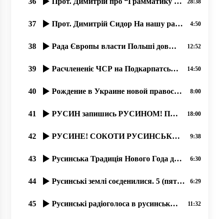
36
Прот. Димитрій про “Грамматику живого русинського языка“ Ч,2 од21.11.2019
28:38
37
Прот. Димитрій Сидор На нашу радость Америка ныні …
4:50
38
Рада Європы власти Польші довжні самі создати учебникы русинам. 30.01.2020
12:52
39
Расчлененіє ЧСР на Подкарпатську Русь, Чехію и Словакію. 1939.
14:50
40
Рождение в Украине новой православной журналистики, 19.06.2020, прот. Димитрий Сидор
8:00
41
РУСИН запишись РУСИНОМ! ПЕРЕПИС НАСЕЛЕННЯ В УКРАЇНІ 2020 року.
18:00
42
РУСИНЕ! СОКОТИ РУСИНСЬКУ БЕСІДУ! 21.02.20
9:38
43
Русинська Традиція Нового Года до Рожденства. прот. Димитрий Сидор . 31.12.2019
6:30
44
Русинські землі соєденилися. 5 (пять) дней в рокаши! Лубня-Волосатоє 2019
6:29
45
Русинські радіоголоса в русинськых Карпатах
11:32