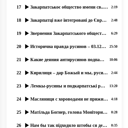
17
Закарпатськоє общество имени св..Кирила и Мефодія сообщає о упокоєніи Богдана Гамбаля!
2:19
18
Закарпатці вже інтегровані до Європи і відчувають себе громадянами Євросоюзу
2:48
19
Звернення Закарпатського общества ім. Кирилла и Мефодія про вибори
6:29
20
Исторична правда русинов – 03.12.2019, прот. Димитрій Сидор
25:50
21
Какие деяния антирусинов подпадают под оценку этноцид и геноцид؟
10:06
22
Кирилиця – дар Божый и мы, русины, не можеме отказатися от нея!
2:44
23
Лемкы-русины и подкарпатські русины – народ-мученик, 21.07.2020
13:20
24
Масляниця с хороводами не прижилася русинам, но палачінты АЙ!
4:18
25
Матільда Богнер, голова Моніторингової місії ООН з прав людини в України 17 09 2019
0:28
26
Нам бы так підходило штобы ся держава збереглася, ми в ній тулько много надій поклали
0:35