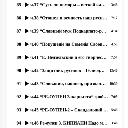
85
ч.37 “Суть ли поморы – веткой карпато-русинского народа؟“ 04.11.2020 прот. Димитрий Сидор
3:48
86
ч.38 “Отошел в вечность наш русинский поет Кемень Михаил“ 04.11.2020 прот. Димитрий Сидор
7:17
87
ч.39 “Славный муж Подкарпато-русинского народа Евмений Сабов“ 06.11.2020 прот. Димитрий Сидор
4:34
88
ч.40 “Покушеніє на Євменія Сабова“ 07.11.2020 прот. Димитрий Сидор
4:53
89
ч.41 “Е. Недзельский и его творчество“, 08.11.2020, прот. Димитрий Сидор
7:54
90
ч.42 “Защитник русинов – Гелиодор Пика“, 09.11.2020, прот. Димитрий Сидор
13:46
91
ч.43 “Словакия, наконец, признала за праздник дату 28 10 1918 г.- основание ЧСР“ 09.11.2020
10:39
92
ч.44 “РЕ-ОУПЕН Закарпаття“ зробив заклики давити нас “мягкою силою“ 14.11.2020, Димитрий Сидор
7:05
93
ч.45 “РЕ-ОУПЕН-2 – Скандальний Закон про мови та идентичность“ 15.11.2020, Димитрий Сидор
5:48
94
ч.46 Ре-оупен 3. КИПИАНИ Надо менять купола храмов в Закарпатье. Мало ему конфликтов в Украине؟
3:46