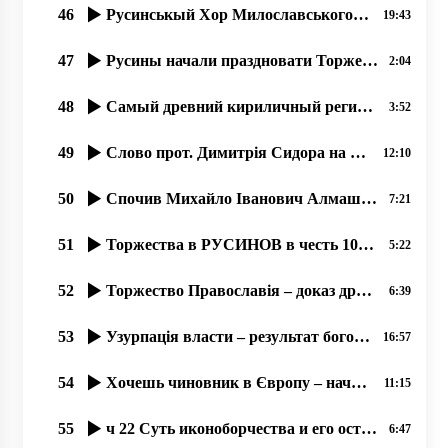
46
Русинськый Хор Милославського с 1945 року.. …07.2020, прот. Димитрий Сидор
19:43
47
Русины начали праздновати Торжество Православия раньше от Киева.
2:04
48
Самый древний кириличный регион Европы – наша Карпатська Русь.
3:52
49
Слово прот. Димитрія Сидора на открытіє фестиваля русинськой культуры в Міжгірї
12:10
50
Спочив Михайло Іванович Алмашій (1930-2019).
7:21
51
Торжества в РУСИНОВ в честь 100 летия Руской Народной Республикы Лемков!
5:22
52
Торжество Православія – доказ древности вҍры и вҍрности древнім рҍшеніям.
6:39
53
Узурпація власти – результат богоборчества, 16.09.2020 прот. Димитрий Сидор
16:57
54
Хочешь чиновник в Європу – начинай уважати права русинов! 30.01.2020
11:15
55
ч 22 Суть иконоборчества и его остатки на Западе 17.10.2020. прот. Димитрий Сидор
6:47