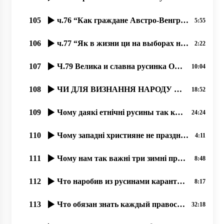
105
ч.76 “Как граждане Австро-Венгрии в Киеве провозглашали УНР“, 27.08.2020, проф. Димитрий Сидор
5:55
106
ч.77 “Як в жизни ци на выборах не поддержати бы чужого؟“, 31.08.2020, проф. Димитрий Сидор
2:22
107
Ч.79 Велика и славна русинка Ольга Прокоп. 11.09.2020
10:04
108
ЧИ ДЛЯ ВИЗНАННЯ НАРОДУ ПОТРІБНА КОДИФІКАЦІЯ І ВЗАГАЛІ ПИСЕМНІСТЬ НА ТУЙ БЕСІДІ؟
18:52
109
Чому даякі етнічні русины так коварно доказують, што їх не є؟
24:24
110
Чому западні християне не празднують Торжество Православия؟
4:11
111
Чому нам так важні три зимні праздникы؟
8:48
112
Что наробив из русинами карантин؟, 18.06.2020, прот Димитрий Сидор
8:17
113
Что обязан знать каждый православный о грехе Фанара и о преступлениях чиновников.Андрей Видишенко
32:18