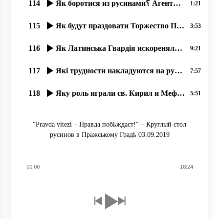
114
Як боротися из русинами؟ Агенты-антирусины рҍшили возглавити наше движение! – Прот. Димитрій Сидор
1:21
115
Як будут праздовати Торжество Православія в Ужгородҍ؟
3:53
116
Як Латинська Гвардія искореняла в славян Кирилицю.
9:21
117
Які трудности накладуются на русинôв в час Великого Поста؟
7:57
118
Яку роль играли св. Кирил и Мефодій в созданіи кирилиці؟
5:51
“Pravda vitezі – Правда побҍждаєт!“ – Круглый стол
русинов в Пражському Градҍ 03.09.2019
00:00
-18:24