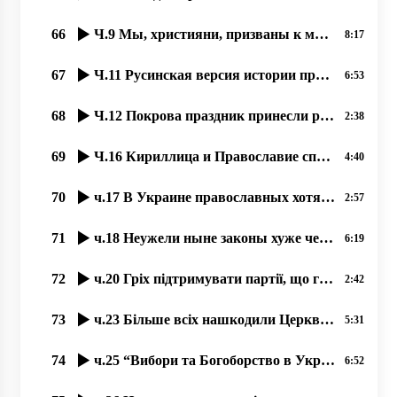
66
Ч.9 Мы, християни, призваны к миру. 27.09.2020 прот. Димитрий Сидор
8:17
67
Ч.11 Русинская версия истории праздника “Покровы“, 02,10,2020, прот. Димитрий Сидор
6:53
68
Ч.12 Покрова праздник принесли русинам Кирилл и Мефодий. 03.10.2020, прот. Димитрий Сидор
2:38
69
Ч.16 Кириллица и Православие спасало РУСИНОВ от ассимиляции, 08.10.2020, прот. Димитрий Сидор
4:40
70
ч.17 В Украине православных хотят вогнать в резервацию бесправия, 09.10.2020, прот. Димитрий Сидор
2:57
71
ч.18 Неужели ныне законы хуже чем при большевиках؟ 11.10.2020, прот. Димитрий Сидор
6:19
72
ч.20 Гріх підтримувати партії, що готові ліквідувати УПЦ 13.10.2020, прот. Димитрий Сидор
2:42
73
ч.23 Більше всіх нашкодили Церкви українські комуністи, 28.10.2020 прот. Димитрий Сидор
5:31
74
ч.25 “Вибори та Богоборство в Україні“, 20.10.2020, прот. Димитрий Сидор
6:52