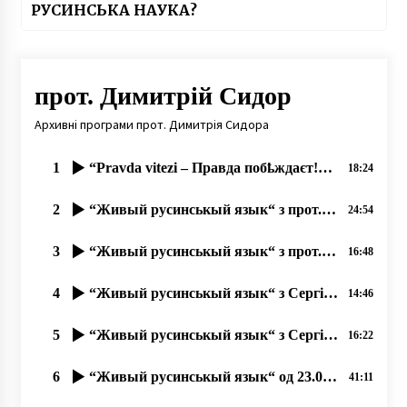
РУСИНСЬКА НАУКА?
прот. Димитрій Сидор
Архивні програми прот. Димитрія Сидора
1
“Pravda vitezі – Правда побҍждаєт!“ – Круглый стол русинов в Пражському Градҍ 03.09.2019
18:24
2
“Живый русинськый язык“ з прот. Димитрием Сидором та Оленов Копинець-Барта од 24.11.2019
24:54
3
“Живый русинськый язык“ з прот. ДИМИТРІЄМ СИДОРОМ од 15.11.2019
16:48
4
“Живый русинськый язык“ з Сергієм Тудовші од 07.10.2019
14:46
5
“Живый русинськый язык“ з Сергієм Тудовші од 10.10.2019, Ч. 2
16:22
6
“Живый русинськый язык“ од 23.08.2019
41:11