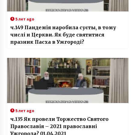
5 лет ago
ч.149 Пандемія наробила суєты, в тому
числі и Церкви. Як буде святитися
празник Пасха в Ужгороді?
5 лет ago
ч.135 Як провели Торжество Святого
Православія – 2021 православні
Ужгорода? 01.04.2021