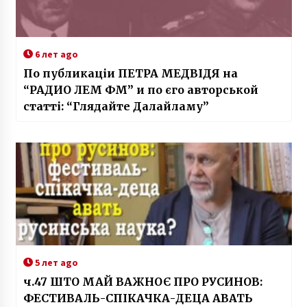
6 лет ago
По публикаціи ПЕТРА МЕДВІДЯ на
“РАДИО ЛЕМ ФМ” и по єго авторськой
статті: “Глядайте Далайламу”
5 лет ago
ч.47 ШТО МАЙ ВАЖНОЄ ПРО РУСИНОВ:
ФЕСТИВАЛЬ-СПІКАЧКА-ДЕЦА АВАТЬ