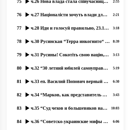
75
ч.26 Нова влада стала співучасниця і богоборчих законів Порошенка, 21.10.2020, прот. Димитрий Сидор
2:55
76
ч.27 Націоналісти хочуть влади для боротьби з Церквою, 23.10.2020 прот. Димитрий Сидор
2:21
77
ч.28 Иди и голосуй правильно, 23.10.2020 прот. Димитрий Сидор
3:18
78
ч.30 Русинская “Терра инкогнито“ в центре Европы. 30.10.2020, прот. Димитрий Сидор
8:39
79
ч.31 Русины! Сокотіть свою націю, язык і історичну память! 31.10.2020 прот. Димитрий Сидор
3:13
80
ч.32 “30 летний юбилей самоуправления УПЦ“, 30.10.2020, прот. Димитрий Сидор
5:19
81
ч.33 еп. Василий Попович верный продолжатель Андрея Бачинского 31.10.2020 прот. Димитрий Сидор
6:30
82
ч.34 “Марков, как представитель Руського Міра Галичины и Киева“ 01.11.2020 прот. Димитрий Сидор
3:43
83
ч.35 “Суд чехов и большевиков над русином Андреем Бродием“ 02.11.2020 прот. Димитрий Сидор
10:03
84
ч.36 “Советско-украинские мифы об освобождении Ужгорода“ 03.11.2020 прот. Димитрий Сидор
6:06