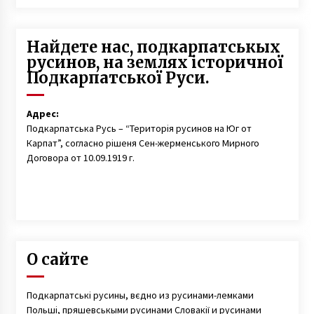
Найдете нас, подкарпатськых
русинов, на землях історичної
Подкарпатської Руси.
Адрес:
Подкарпатська Русь – “Територія русинов на Юг от
Карпат”, согласно рішеня Сен-жерменського Мирного
Договора от 10.09.1919 г.
О сайте
Подкарпатські русины, вєдно из русинами-лемками
Польші, пряшевськыми русинами Словакії и русинами