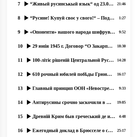
7
“Живый русинськый язык“ од 23.09.2019. Олена Копинець-Барта
21:46
8
“Русине! Купуй своє у свого!“ – Поддержую важный Флеш-моб! прот. Димитрій Сидор
1:27
9
«Опоненти» нашого народа шифрувутся под русинôв, а пак чинять русинам вред, ганьбу.
9:52
10
29 юнія 1945 г. Договор “О Закарпатской Украине-Подкарпатской Руси”
18:30
11
100-літіє рішеній Центральной Русской Народной Рады Русинов в Ужгороді 8 мая 1919 года
14:28
12
610 рочный юбилей побҍды Грюнва́льдской битвы се празник и русинôв.15.07.2020, прот. Димитрий Сидор
16:17
13
Главный принцип ООН «Невостребованоє право не єсть нарушеноє право». прот. Димитрий Сидор 28.12.19
9:33
14
Антирусины срочно заскочили в число русинôв, 17.07.2020
19:05
15
Древній Крим быв гречеський де и прибывали перші християне!
4:48
16
Ежегодный доклад в Брюсселе о состоянии прав и свобод русинов Закарпатья в Украине.17.12.19
25:17