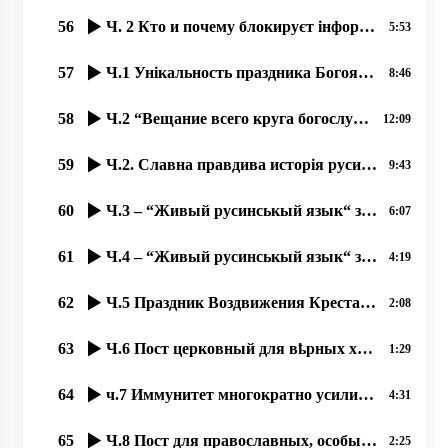
56
Ч. 2 Кто и почему блокируєт інформацію о православных Ужгорода؟
5:53
57
Ч.1 Унікальность праздника Богоявленія-2020 в Ужгороді на Уж-Иордані.
8:46
58
Ч.2 “Вещание всего круга богослужений во время карантина“, 18.09.2020 прот. Димитрий Сидор
12:09
59
Ч.2. Славна правдива исторія русинов!
9:43
60
Ч.3 – “Живый русинськый язык“ з Оленов Копинець-Барта од 14.11.2019
6:07
61
Ч.4 – “Живый русинськый язык“ з Оленов Копинець-Барта од 15.11.2019
4:19
62
Ч.5 Праздник Воздвижения Креста Господня – любимый праздник наших людей 23.09.2020, прот. Д. Сидор
2:08
63
Ч.6 Пост церковный для вҍрных християн великое благо – и для души, и для тҍла, 24.09.2020,
1:29
64
ч.7 Иммунитет многократно усиливается при духовном образе жизни, 25.09.2020 прот. Димитрий Сидор
4:31
65
Ч.8 Пост для православных, особый подвиг, якый став любимым нашым людям. 26.09.2020,
2:25