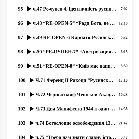
95
ч.47 Ре-оупен 4. Ідентичність русинів – по-європейськи, чи русинська самосвідомість – по українськи.
7:02
96
ч.48 “RE-OPEN-5“ “Ради Бога, не читайте українські газети до обіду!“
12:10
97
ч.49 RE-OPEN-6 Карпато-Русинська Автономна Церковь Сербського Патріархата, 20.11.2020
5:32
98
ч.50 “РЕ-ОУПЕН-7“ “Австризация“ церковной архитектуры Европы в 18-19 веках. 22.11.2020
6:18
99
ч.51 “RE-OPEN-8“ “Київ має написати історію Закарпаття! Не дати закарпатцям написати свою історію“!
5:59
100
Ч.71 Ференц ІІ Ракоци “Русинский народ данного слова придерживается“
17:10
101
Ч.72 Черный миф Чешской Академии о языке русинском, как украинском
16:28
102
Ч.73 Два Манифеста 1944 г. один русинский, один от коммунистов
14:36
103
ч.74 Богословие освобождения,13.08.2020, проф. Димитрий Сидор
21:42
104
ч.75 “Треба нам знати славну історію русинов“, 26.08.2020, проф. Димитрий Сидор
5:47