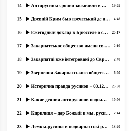
14
Антирусины срочно заскочили в число русинôв, 17.07.2020
19:05
15
Древній Крим быв гречеський де и прибывали перші християне!
4:48
16
Ежегодный доклад в Брюсселе о состоянии прав и свобод русинов Закарпатья в Украине.17.12.19
25:17
17
Закарпатськоє общество имени св..Кирила и Мефодія сообщає о упокоєніи Богдана Гамбаля!
2:19
18
Закарпатці вже інтегровані до Європи і відчувають себе громадянами Євросоюзу
2:48
19
Звернення Закарпатського общества ім. Кирилла и Мефодія про вибори
6:29
20
Исторична правда русинов – 03.12.2019, прот. Димитрій Сидор
25:50
21
Какие деяния антирусинов подпадают под оценку этноцид и геноцид؟
10:06
22
Кирилиця – дар Божый и мы, русины, не можеме отказатися от нея!
2:44
23
Лемкы-русины и подкарпатські русины – народ-мученик, 21.07.2020
13:20