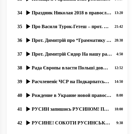
34
Праздник Николая 2018 в православном соборҍ г. Ужгород.
13:20
35
Про Василя Турок-Гетеш – прот. Димитрій Сидор. 24.01.2020
21:42
36
Прот. Димитрій про “Грамматику живого русинського языка“ Ч,2 од21.11.2019
28:38
37
Прот. Димитрій Сидор На нашу радость Америка ныні …
4:50
38
Рада Європы власти Польші довжні самі создати учебникы русинам. 30.01.2020
12:52
39
Расчлененіє ЧСР на Подкарпатську Русь, Чехію и Словакію. 1939.
14:50
40
Рождение в Украине новой православной журналистики, 19.06.2020, прот. Димитрий Сидор
8:00
41
РУСИН запишись РУСИНОМ! ПЕРЕПИС НАСЕЛЕННЯ В УКРАЇНІ 2020 року.
18:00
42
РУСИНЕ! СОКОТИ РУСИНСЬКУ БЕСІДУ! 21.02.20
9:38