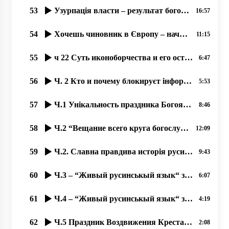
53
Узурпація власти – результат богоборчества, 16.09.2020 прот. Димитрий Сидор
16:57
54
Хочешь чиновник в Європу – начинай уважати права русинов! 30.01.2020
11:15
55
ч 22 Суть иконоборчества и его остатки на Западе 17.10.2020. прот. Димитрий Сидор
6:47
56
Ч. 2 Кто и почему блокируєт інформацію о православных Ужгорода؟
5:53
57
Ч.1 Унікальность праздника Богоявленія-2020 в Ужгороді на Уж-Иордані.
8:46
58
Ч.2 “Вещание всего круга богослужений во время карантина“, 18.09.2020 прот. Димитрий Сидор
12:09
59
Ч.2. Славна правдива исторія русинов!
9:43
60
Ч.3 – “Живый русинськый язык“ з Оленов Копинець-Барта од 14.11.2019
6:07
61
Ч.4 – “Живый русинськый язык“ з Оленов Копинець-Барта од 15.11.2019
4:19
62
Ч.5 Праздник Воздвижения Креста Господня – любимый праздник наших людей 23.09.2020, прот. Д. Сидор
2:08