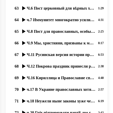
63
Ч.6 Пост церковный для вҍрных християн великое благо – и для души, и для тҍла, 24.09.2020,
1:29
64
ч.7 Иммунитет многократно усиливается при духовном образе жизни, 25.09.2020 прот. Димитрий Сидор
4:31
65
Ч.8 Пост для православных, особый подвиг, якый став любимым нашым людям. 26.09.2020,
2:25
66
Ч.9 Мы, християни, призваны к миру. 27.09.2020 прот. Димитрий Сидор
8:17
67
Ч.11 Русинская версия истории праздника “Покровы“, 02,10,2020, прот. Димитрий Сидор
6:53
68
Ч.12 Покрова праздник принесли русинам Кирилл и Мефодий. 03.10.2020, прот. Димитрий Сидор
2:38
69
Ч.16 Кириллица и Православие спасало РУСИНОВ от ассимиляции, 08.10.2020, прот. Димитрий Сидор
4:40
70
ч.17 В Украине православных хотят вогнать в резервацию бесправия, 09.10.2020, прот. Димитрий Сидор
2:57
71
ч.18 Неужели ныне законы хуже чем при большевиках؟ 11.10.2020, прот. Димитрий Сидор
6:19
72
ч.20 Гріх підтримувати партії, що готові ліквідувати УПЦ 13.10.2020, прот. Димитрий Сидор
2:42