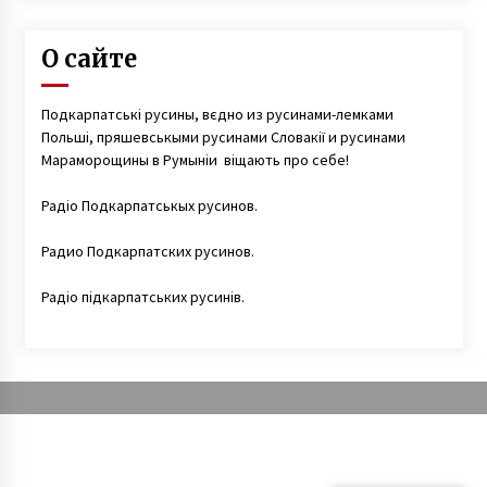
О сайте
Подкарпатські русины, вєдно из русинами-лемками
Польші, пряшевськыми русинами Словакії и русинами
Мараморощины в Румыніи віщають про себе!
Радіо Подкарпатськых русинов.
Радио Подкарпатских русинов.
Радіо підкарпатських русинів.