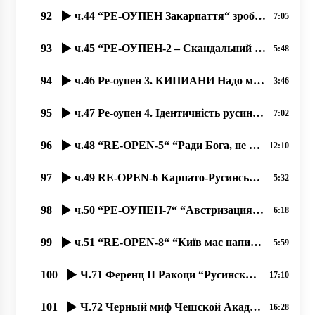
92
ч.44 “РЕ-ОУПЕН Закарпаття“ зробив заклики давити нас “мягкою силою“ 14.11.2020, Димитрий Сидор
7:05
93
ч.45 “РЕ-ОУПЕН-2 – Скандальний Закон про мови та идентичность“ 15.11.2020, Димитрий Сидор
5:48
94
ч.46 Ре-оупен 3. КИПИАНИ Надо менять купола храмов в Закарпатье. Мало ему конфликтов в Украине؟
3:46
95
ч.47 Ре-оупен 4. Ідентичність русинів – по-європейськи, чи русинська самосвідомість – по українськи.
7:02
96
ч.48 “RE-OPEN-5“ “Ради Бога, не читайте українські газети до обіду!“
12:10
97
ч.49 RE-OPEN-6 Карпато-Русинська Автономна Церковь Сербського Патріархата, 20.11.2020
5:32
98
ч.50 “РЕ-ОУПЕН-7“ “Австризация“ церковной архитектуры Европы в 18-19 веках. 22.11.2020
6:18
99
ч.51 “RE-OPEN-8“ “Київ має написати історію Закарпаття! Не дати закарпатцям написати свою історію“!
5:59
100
Ч.71 Ференц ІІ Ракоци “Русинский народ данного слова придерживается“
17:10
101
Ч.72 Черный миф Чешской Академии о языке русинском, как украинском
16:28