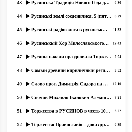
43
Русинська Традиція Нового Года до Рожденства. прот. Димитрий Сидор . 31.12.2019
6:30
44
Русинські землі соєденилися. 5 (пять) дней в рокаши! Лубня-Волосатоє 2019
6:29
45
Русинські радіоголоса в русинськых Карпатах
11:32
46
Русинськый Хор Милославського с 1945 року.. …07.2020, прот. Димитрий Сидор
19:43
47
Русины начали праздновати Торжество Православия раньше от Киева.
2:04
48
Самый древний кириличный регион Европы – наша Карпатська Русь.
3:52
49
Слово прот. Димитрія Сидора на открытіє фестиваля русинськой культуры в Міжгірї
12:10
50
Спочив Михайло Іванович Алмашій (1930-2019).
7:21
51
Торжества в РУСИНОВ в честь 100 летия Руской Народной Республикы Лемков!
5:22
52
Торжество Православія – доказ древности вҍры и вҍрности древнім рҍшеніям.
6:39