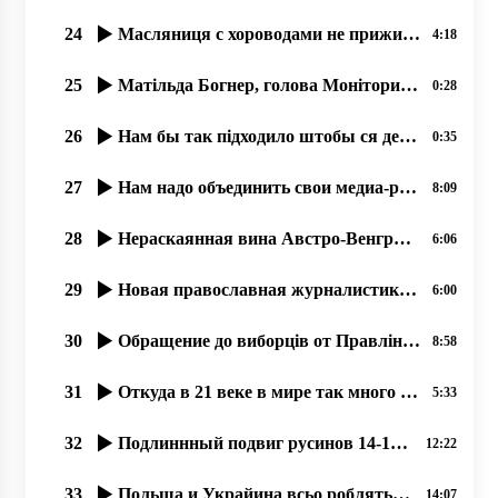
24
Масляниця с хороводами не прижилася русинам, но палачінты АЙ!
4:18
25
Матільда Богнер, голова Моніторингової місії ООН з прав людини в України 17 09 2019
0:28
26
Нам бы так підходило штобы ся держава збереглася, ми в ній тулько много надій поклали
0:35
27
Нам надо объединить свои медиа-ресурсы, 25.06.2020
8:09
28
Нераскаянная вина Австро-Венгрии перед русинами (1914-1918)
6:06
29
Новая православная журналистика, как следствие гонений на Православную Церковь. 02.07.2020
6:00
30
Обращение до виборців от Правління тов. ім. Кирила та Мефодія, Ужгород. 24.06.20.
8:58
31
Откуда в 21 веке в мире так много узурпаторов власти؟
5:33
32
Подлиннный подвиг русинов 14-15 марта 1939 года, остановивших гос. переворот.
12:22
33
Польща и Украйина всьо роблять обы їх злочины против мирных русинов не открылися. .. 07.2020
14:07