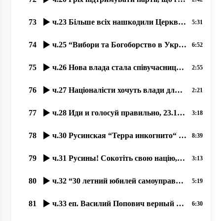
73
ч.23 Більше всіх нашкодили Церкви українські комуністи, 28.10.2020 прот. Димитрий Сидор
5:31
74
ч.25 “Вибори та Богоборство в Україні“, 20.10.2020, прот. Димитрий Сидор
6:52
75
ч.26 Нова влада стала співучасниця і богоборчих законів Порошенка, 21.10.2020, прот. Димитрий Сидор
2:55
76
ч.27 Націоналісти хочуть влади для боротьби з Церквою, 23.10.2020 прот. Димитрий Сидор
2:21
77
ч.28 Иди и голосуй правильно, 23.10.2020 прот. Димитрий Сидор
3:18
78
ч.30 Русинская “Терра инкогнито“ в центре Европы. 30.10.2020, прот. Димитрий Сидор
8:39
79
ч.31 Русины! Сокотіть свою націю, язык і історичну память! 31.10.2020 прот. Димитрий Сидор
3:13
80
ч.32 “30 летний юбилей самоуправления УПЦ“, 30.10.2020, прот. Димитрий Сидор
5:19
81
ч.33 еп. Василий Попович верный продолжатель Андрея Бачинского 31.10.2020 прот. Димитрий Сидор
6:30