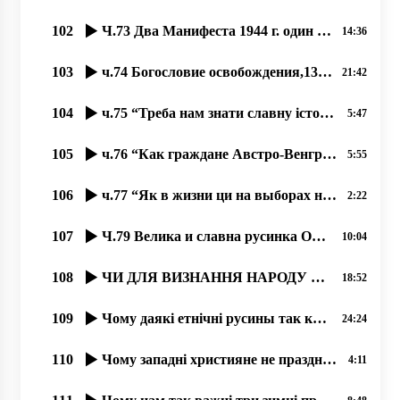
102
Ч.73 Два Манифеста 1944 г. один русинский, один от коммунистов
14:36
103
ч.74 Богословие освобождения,13.08.2020, проф. Димитрий Сидор
21:42
104
ч.75 “Треба нам знати славну історію русинов“, 26.08.2020, проф. Димитрий Сидор
5:47
105
ч.76 “Как граждане Австро-Венгрии в Киеве провозглашали УНР“, 27.08.2020, проф. Димитрий Сидор
5:55
106
ч.77 “Як в жизни ци на выборах не поддержати бы чужого؟“, 31.08.2020, проф. Димитрий Сидор
2:22
107
Ч.79 Велика и славна русинка Ольга Прокоп. 11.09.2020
10:04
108
ЧИ ДЛЯ ВИЗНАННЯ НАРОДУ ПОТРІБНА КОДИФІКАЦІЯ І ВЗАГАЛІ ПИСЕМНІСТЬ НА ТУЙ БЕСІДІ؟
18:52
109
Чому даякі етнічні русины так коварно доказують, што їх не є؟
24:24
110
Чому западні християне не празднують Торжество Православия؟
4:11