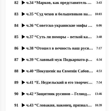
82
ч.34 “Марков, как представитель Руського Міра Галичины и Киева“ 01.11.2020 прот. Димитрий Сидор
3:43
83
ч.35 “Суд чехов и большевиков над русином Андреем Бродием“ 02.11.2020 прот. Димитрий Сидор
10:03
84
ч.36 “Советско-украинские мифы об освобождении Ужгорода“ 03.11.2020 прот. Димитрий Сидор
6:06
85
ч.37 “Суть ли поморы – веткой карпато-русинского народа؟“ 04.11.2020 прот. Димитрий Сидор
3:48
86
ч.38 “Отошел в вечность наш русинский поет Кемень Михаил“ 04.11.2020 прот. Димитрий Сидор
7:17
87
ч.39 “Славный муж Подкарпато-русинского народа Евмений Сабов“ 06.11.2020 прот. Димитрий Сидор
4:34
88
ч.40 “Покушеніє на Євменія Сабова“ 07.11.2020 прот. Димитрий Сидор
4:53
89
ч.41 “Е. Недзельский и его творчество“, 08.11.2020, прот. Димитрий Сидор
7:54
90
ч.42 “Защитник русинов – Гелиодор Пика“, 09.11.2020, прот. Димитрий Сидор
13:46
91
ч.43 “Словакия, наконец, признала за праздник дату 28 10 1918 г.- основание ЧСР“ 09.11.2020
10:39