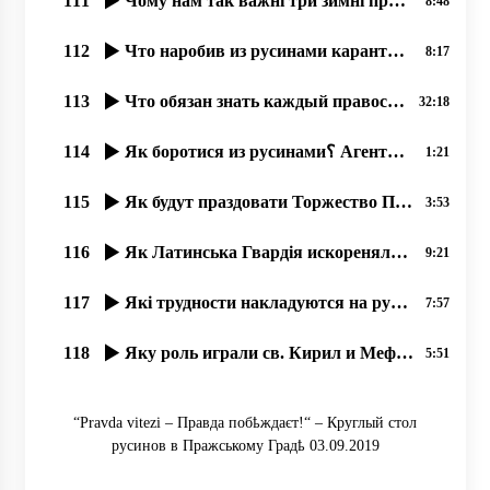
111
Чому нам так важні три зимні праздникы؟
8:48
112
Что наробив из русинами карантин؟, 18.06.2020, прот Димитрий Сидор
8:17
113
Что обязан знать каждый православный о грехе Фанара и о преступлениях чиновников.Андрей Видишенко
32:18
114
Як боротися из русинами؟ Агенты-антирусины рҍшили возглавити наше движение! – Прот. Димитрій Сидор
1:21
115
Як будут праздовати Торжество Православія в Ужгородҍ؟
3:53
116
Як Латинська Гвардія искореняла в славян Кирилицю.
9:21
117
Які трудности накладуются на русинôв в час Великого Поста؟
7:57
118
Яку роль играли св. Кирил и Мефодій в созданіи кирилиці؟
5:51
“Pravda vitezі – Правда побҍждаєт!“ – Круглый стол
русинов в Пражському Градҍ 03.09.2019