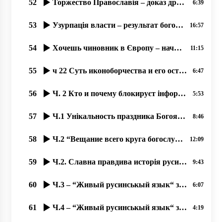
52
Торжество Православія – доказ древности вҍры и вҍрности древнім рҍшеніям.
6:39
53
Узурпація власти – результат богоборчества, 16.09.2020 прот. Димитрий Сидор
16:57
54
Хочешь чиновник в Європу – начинай уважати права русинов! 30.01.2020
11:15
55
ч 22 Суть иконоборчества и его остатки на Западе 17.10.2020. прот. Димитрий Сидор
6:47
56
Ч. 2 Кто и почему блокируєт інформацію о православных Ужгорода؟
5:53
57
Ч.1 Унікальность праздника Богоявленія-2020 в Ужгороді на Уж-Иордані.
8:46
58
Ч.2 “Вещание всего круга богослужений во время карантина“, 18.09.2020 прот. Димитрий Сидор
12:09
59
Ч.2. Славна правдива исторія русинов!
9:43
60
Ч.3 – “Живый русинськый язык“ з Оленов Копинець-Барта од 14.11.2019
6:07
61
Ч.4 – “Живый русинськый язык“ з Оленов Копинець-Барта од 15.11.2019
4:19