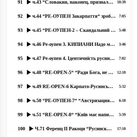
91
ч.43 “Словакия, наконец, признала за праздник дату 28 10 1918 г.- основание ЧСР“ 09.11.2020
10:39
92
ч.44 “РЕ-ОУПЕН Закарпаття“ зробив заклики давити нас “мягкою силою“ 14.11.2020, Димитрий Сидор
7:05
93
ч.45 “РЕ-ОУПЕН-2 – Скандальний Закон про мови та идентичность“ 15.11.2020, Димитрий Сидор
5:48
94
ч.46 Ре-оупен 3. КИПИАНИ Надо менять купола храмов в Закарпатье. Мало ему конфликтов в Украине؟
3:46
95
ч.47 Ре-оупен 4. Ідентичність русинів – по-європейськи, чи русинська самосвідомість – по українськи.
7:02
96
ч.48 “RE-OPEN-5“ “Ради Бога, не читайте українські газети до обіду!“
12:10
97
ч.49 RE-OPEN-6 Карпато-Русинська Автономна Церковь Сербського Патріархата, 20.11.2020
5:32
98
ч.50 “РЕ-ОУПЕН-7“ “Австризация“ церковной архитектуры Европы в 18-19 веках. 22.11.2020
6:18
99
ч.51 “RE-OPEN-8“ “Київ має написати історію Закарпаття! Не дати закарпатцям написати свою історію“!
5:59
100
Ч.71 Ференц ІІ Ракоци “Русинский народ данного слова придерживается“
17:10