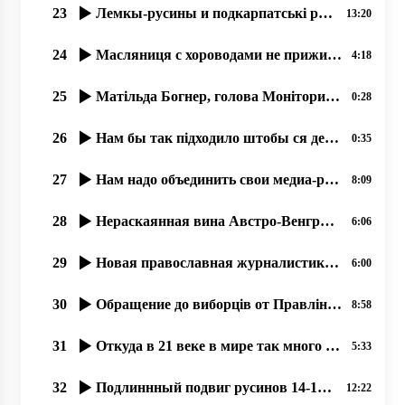
23
Лемкы-русины и подкарпатські русины – народ-мученик, 21.07.2020
13:20
24
Масляниця с хороводами не прижилася русинам, но палачінты АЙ!
4:18
25
Матільда Богнер, голова Моніторингової місії ООН з прав людини в України 17 09 2019
0:28
26
Нам бы так підходило штобы ся держава збереглася, ми в ній тулько много надій поклали
0:35
27
Нам надо объединить свои медиа-ресурсы, 25.06.2020
8:09
28
Нераскаянная вина Австро-Венгрии перед русинами (1914-1918)
6:06
29
Новая православная журналистика, как следствие гонений на Православную Церковь. 02.07.2020
6:00
30
Обращение до виборців от Правління тов. ім. Кирила та Мефодія, Ужгород. 24.06.20.
8:58
31
Откуда в 21 веке в мире так много узурпаторов власти؟
5:33
32
Подлиннный подвиг русинов 14-15 марта 1939 года, остановивших гос. переворот.
12:22