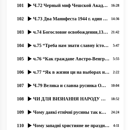
101
Ч.72 Черный миф Чешской Академии о языке русинском, как украинском
16:28
102
Ч.73 Два Манифеста 1944 г. один русинский, один от коммунистов
14:36
103
ч.74 Богословие освобождения,13.08.2020, проф. Димитрий Сидор
21:42
104
ч.75 “Треба нам знати славну історію русинов“, 26.08.2020, проф. Димитрий Сидор
5:47
105
ч.76 “Как граждане Австро-Венгрии в Киеве провозглашали УНР“, 27.08.2020, проф. Димитрий Сидор
5:55
106
ч.77 “Як в жизни ци на выборах не поддержати бы чужого؟“, 31.08.2020, проф. Димитрий Сидор
2:22
107
Ч.79 Велика и славна русинка Ольга Прокоп. 11.09.2020
10:04
108
ЧИ ДЛЯ ВИЗНАННЯ НАРОДУ ПОТРІБНА КОДИФІКАЦІЯ І ВЗАГАЛІ ПИСЕМНІСТЬ НА ТУЙ БЕСІДІ؟
18:52
109
Чому даякі етнічні русины так коварно доказують, што їх не є؟
24:24
110
Чому западні християне не празднують Торжество Православия؟
4:11