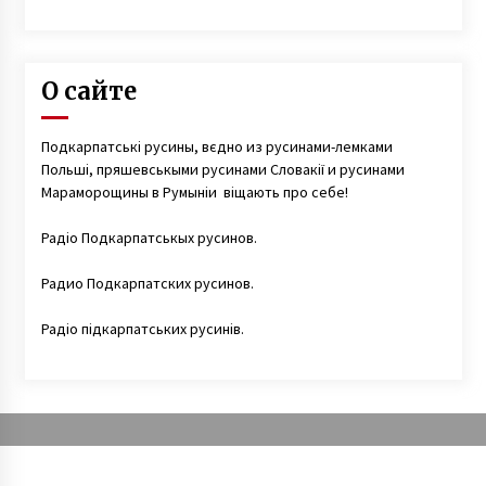
О сайте
Подкарпатські русины, вєдно из русинами-лемками
Польші, пряшевськыми русинами Словакії и русинами
Мараморощины в Румыніи віщають про себе!
Радіо Подкарпатськых русинов.
Радио Подкарпатских русинов.
Радіо підкарпатських русинів.