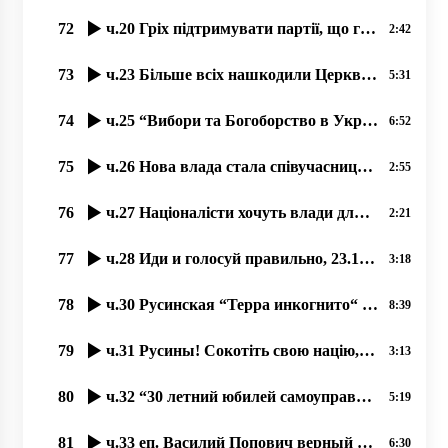
72
ч.20 Гріх підтримувати партії, що готові ліквідувати УПЦ 13.10.2020, прот. Димитрий Сидор
2:42
73
ч.23 Більше всіх нашкодили Церкви українські комуністи, 28.10.2020 прот. Димитрий Сидор
5:31
74
ч.25 “Вибори та Богоборство в Україні“, 20.10.2020, прот. Димитрий Сидор
6:52
75
ч.26 Нова влада стала співучасниця і богоборчих законів Порошенка, 21.10.2020, прот. Димитрий Сидор
2:55
76
ч.27 Націоналісти хочуть влади для боротьби з Церквою, 23.10.2020 прот. Димитрий Сидор
2:21
77
ч.28 Иди и голосуй правильно, 23.10.2020 прот. Димитрий Сидор
3:18
78
ч.30 Русинская “Терра инкогнито“ в центре Европы. 30.10.2020, прот. Димитрий Сидор
8:39
79
ч.31 Русины! Сокотіть свою націю, язык і історичну память! 31.10.2020 прот. Димитрий Сидор
3:13
80
ч.32 “30 летний юбилей самоуправления УПЦ“, 30.10.2020, прот. Димитрий Сидор
5:19
81
ч.33 еп. Василий Попович верный продолжатель Андрея Бачинского 31.10.2020 прот. Димитрий Сидор
6:30