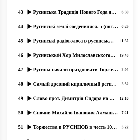
43
Русинська Традиція Нового Года до Рожденства. прот. Димитрий Сидор . 31.12.2019
6:30
44
Русинські землі соєденилися. 5 (пять) дней в рокаши! Лубня-Волосатоє 2019
6:29
45
Русинські радіоголоса в русинськых Карпатах
11:32
46
Русинськый Хор Милославського с 1945 року.. …07.2020, прот. Димитрий Сидор
19:43
47
Русины начали праздновати Торжество Православия раньше от Киева.
2:04
48
Самый древний кириличный регион Европы – наша Карпатська Русь.
3:52
49
Слово прот. Димитрія Сидора на открытіє фестиваля русинськой культуры в Міжгірї
12:10
50
Спочив Михайло Іванович Алмашій (1930-2019).
7:21
51
Торжества в РУСИНОВ в честь 100 летия Руской Народной Республикы Лемков!
5:22