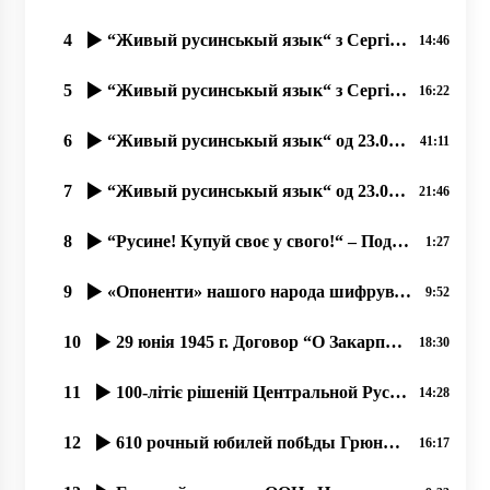
4
“Живый русинськый язык“ з Сергієм Тудовші од 07.10.2019
14:46
5
“Живый русинськый язык“ з Сергієм Тудовші од 10.10.2019, Ч. 2
16:22
6
“Живый русинськый язык“ од 23.08.2019
41:11
7
“Живый русинськый язык“ од 23.09.2019. Олена Копинець-Барта
21:46
8
“Русине! Купуй своє у свого!“ – Поддержую важный Флеш-моб! прот. Димитрій Сидор
1:27
9
«Опоненти» нашого народа шифрувутся под русинôв, а пак чинять русинам вред, ганьбу.
9:52
10
29 юнія 1945 г. Договор “О Закарпатской Украине-Подкарпатской Руси”
18:30
11
100-літіє рішеній Центральной Русской Народной Рады Русинов в Ужгороді 8 мая 1919 года
14:28
12
610 рочный юбилей побҍды Грюнва́льдской битвы се празник и русинôв.15.07.2020, прот. Димитрий Сидор
16:17