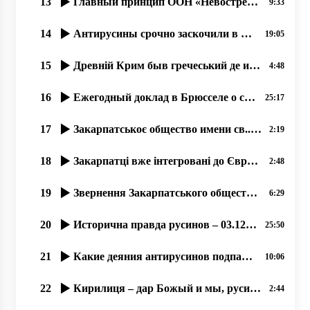
13
Главный принцип ООН «Невостребованоє право не єсть нарушеноє право». прот. Димитрий Сидор 28.12.19
9:33
14
Антирусины срочно заскочили в число русинôв, 17.07.2020
19:05
15
Древній Крим быв гречеський де и прибывали перші християне!
4:48
16
Ежегодный доклад в Брюсселе о состоянии прав и свобод русинов Закарпатья в Украине.17.12.19
25:17
17
Закарпатськоє общество имени св..Кирила и Мефодія сообщає о упокоєніи Богдана Гамбаля!
2:19
18
Закарпатці вже інтегровані до Європи і відчувають себе громадянами Євросоюзу
2:48
19
Звернення Закарпатського общества ім. Кирилла и Мефодія про вибори
6:29
20
Исторична правда русинов – 03.12.2019, прот. Димитрій Сидор
25:50
21
Какие деяния антирусинов подпадают под оценку этноцид и геноцид؟
10:06
22
Кирилиця – дар Божый и мы, русины, не можеме отказатися от нея!
2:44