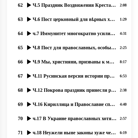
62
Ч.5 Праздник Воздвижения Креста Господня – любимый праздник наших людей 23.09.2020, прот. Д. Сидор
2:08
63
Ч.6 Пост церковный для вҍрных християн великое благо – и для души, и для тҍла, 24.09.2020,
1:29
64
ч.7 Иммунитет многократно усиливается при духовном образе жизни, 25.09.2020 прот. Димитрий Сидор
4:31
65
Ч.8 Пост для православных, особый подвиг, якый став любимым нашым людям. 26.09.2020,
2:25
66
Ч.9 Мы, християни, призваны к миру. 27.09.2020 прот. Димитрий Сидор
8:17
67
Ч.11 Русинская версия истории праздника “Покровы“, 02,10,2020, прот. Димитрий Сидор
6:53
68
Ч.12 Покрова праздник принесли русинам Кирилл и Мефодий. 03.10.2020, прот. Димитрий Сидор
2:38
69
Ч.16 Кириллица и Православие спасало РУСИНОВ от ассимиляции, 08.10.2020, прот. Димитрий Сидор
4:40
70
ч.17 В Украине православных хотят вогнать в резервацию бесправия, 09.10.2020, прот. Димитрий Сидор
2:57
71
ч.18 Неужели ныне законы хуже чем при большевиках؟ 11.10.2020, прот. Димитрий Сидор
6:19