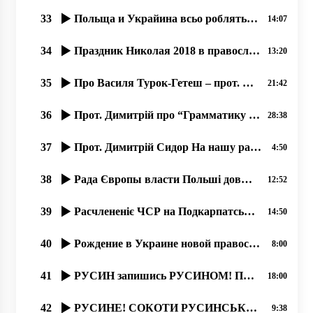
33
Польща и Украйина всьо роблять обы їх злочины против мирных русинов не открылися. .. 07.2020
14:07
34
Праздник Николая 2018 в православном соборҍ г. Ужгород.
13:20
35
Про Василя Турок-Гетеш – прот. Димитрій Сидор. 24.01.2020
21:42
36
Прот. Димитрій про “Грамматику живого русинського языка“ Ч,2 од21.11.2019
28:38
37
Прот. Димитрій Сидор На нашу радость Америка ныні …
4:50
38
Рада Європы власти Польші довжні самі создати учебникы русинам. 30.01.2020
12:52
39
Расчлененіє ЧСР на Подкарпатську Русь, Чехію и Словакію. 1939.
14:50
40
Рождение в Украине новой православной журналистики, 19.06.2020, прот. Димитрий Сидор
8:00
41
РУСИН запишись РУСИНОМ! ПЕРЕПИС НАСЕЛЕННЯ В УКРАЇНІ 2020 року.
18:00
42
РУСИНЕ! СОКОТИ РУСИНСЬКУ БЕСІДУ! 21.02.20
9:38