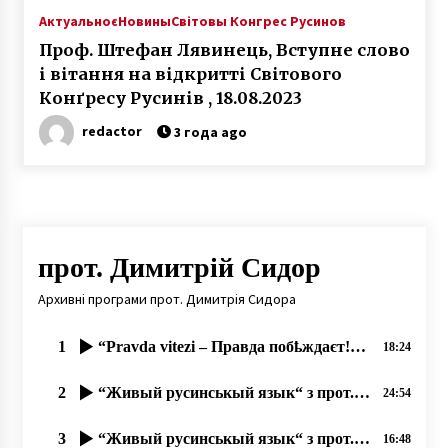
Актуальноє
Новины
Світовы Конгрес Русинов
Проф. Штефан Лявинець, Вступне слово
і вітання на відкритті Світового
Конґресу Русинів , 18.08.2023
redactor
3 года ago
прот. Димитрій Сидор
Архивні програми прот. Димитрія Сидора
1
“Pravda vitezі – Правда побҍждаєт!“ – Круглый стол русинов в Пражському Градҍ 03.09.2019
18:24
2
“Живый русинськый язык“ з прот. Димитрием Сидором та Оленов Копинець-Барта од 24.11.2019
24:54
3
“Живый русинськый язык“ з прот. ДИМИТРІЄМ СИДОРОМ од 15.11.2019
16:48