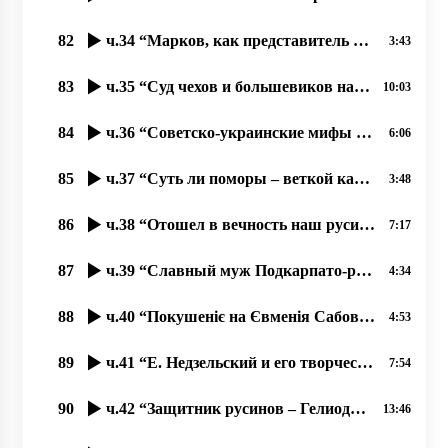
82
ч.34 “Марков, как представитель Руського Міра Галичины и Киева“ 01.11.2020 прот. Димитрий Сидор
3:43
83
ч.35 “Суд чехов и большевиков над русином Андреем Бродием“ 02.11.2020 прот. Димитрий Сидор
10:03
84
ч.36 “Советско-украинские мифы об освобождении Ужгорода“ 03.11.2020 прот. Димитрий Сидор
6:06
85
ч.37 “Суть ли поморы – веткой карпато-русинского народа؟“ 04.11.2020 прот. Димитрий Сидор
3:48
86
ч.38 “Отошел в вечность наш русинский поет Кемень Михаил“ 04.11.2020 прот. Димитрий Сидор
7:17
87
ч.39 “Славный муж Подкарпато-русинского народа Евмений Сабов“ 06.11.2020 прот. Димитрий Сидор
4:34
88
ч.40 “Покушеніє на Євменія Сабова“ 07.11.2020 прот. Димитрий Сидор
4:53
89
ч.41 “Е. Недзельский и его творчество“, 08.11.2020, прот. Димитрий Сидор
7:54
90
ч.42 “Защитник русинов – Гелиодор Пика“, 09.11.2020, прот. Димитрий Сидор
13:46