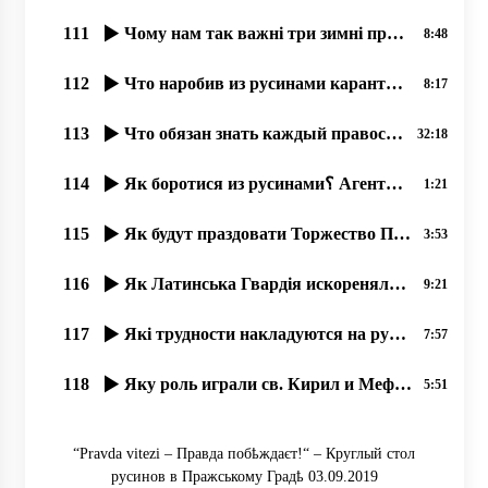
111
Чому нам так важні три зимні праздникы؟
8:48
112
Что наробив из русинами карантин؟, 18.06.2020, прот Димитрий Сидор
8:17
113
Что обязан знать каждый православный о грехе Фанара и о преступлениях чиновников.Андрей Видишенко
32:18
114
Як боротися из русинами؟ Агенты-антирусины рҍшили возглавити наше движение! – Прот. Димитрій Сидор
1:21
115
Як будут праздовати Торжество Православія в Ужгородҍ؟
3:53
116
Як Латинська Гвардія искореняла в славян Кирилицю.
9:21
117
Які трудности накладуются на русинôв в час Великого Поста؟
7:57
118
Яку роль играли св. Кирил и Мефодій в созданіи кирилиці؟
5:51
“Pravda vitezі – Правда побҍждаєт!“ – Круглый стол
русинов в Пражському Градҍ 03.09.2019