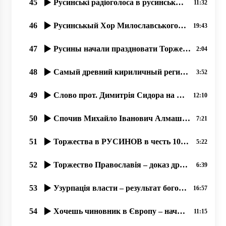
45
Русинські радіоголоса в русинськых Карпатах
11:32
46
Русинськый Хор Милославського с 1945 року.. …07.2020, прот. Димитрий Сидор
19:43
47
Русины начали праздновати Торжество Православия раньше от Киева.
2:04
48
Самый древний кириличный регион Европы – наша Карпатська Русь.
3:52
49
Слово прот. Димитрія Сидора на открытіє фестиваля русинськой культуры в Міжгірї
12:10
50
Спочив Михайло Іванович Алмашій (1930-2019).
7:21
51
Торжества в РУСИНОВ в честь 100 летия Руской Народной Республикы Лемков!
5:22
52
Торжество Православія – доказ древности вҍры и вҍрности древнім рҍшеніям.
6:39
53
Узурпація власти – результат богоборчества, 16.09.2020 прот. Димитрий Сидор
16:57
54
Хочешь чиновник в Європу – начинай уважати права русинов! 30.01.2020
11:15