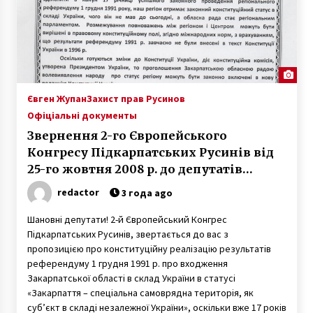
Євген Жупан
Захист прав Русинов
Офіціальні документы
Звернення 2-го Європейського
Конгресу Підкарпатських Русинів від
25-го жовтня 2008 р. до депутатів
Закарпатської обласної ради
redactor
3 года ago
(фотокопія документу, том 8 стор. 100
кримінальної справи)
Шановні депутати! 2-й Європейський Конгрес
Підкарпатських Русинів, звертається до вас з
пропозицією про конституційну реалізацію результатів
референдуму 1 грудня 1991 р. про входження
Закарпатської області в склад України в статусі
«Закарпаття – спеціальна самоврядна територія, як
суб’єкт в складі незалежної України», оскільки вже 17 років