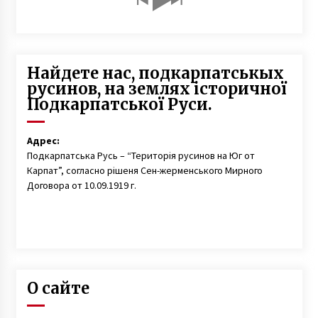
Найдете нас, подкарпатськых
русинов, на землях історичної
Подкарпатської Руси.
Адрес:
Подкарпатська Русь – “Територія русинов на Юг от
Карпат”, согласно рішеня Сен-жерменського Мирного
Договора от 10.09.1919 г.
О сайте