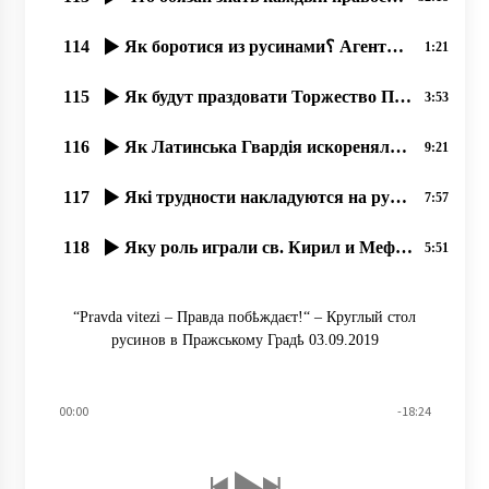
114
Як боротися из русинами؟ Агенты-антирусины рҍшили возглавити наше движение! – Прот. Димитрій Сидор
1:21
115
Як будут праздовати Торжество Православія в Ужгородҍ؟
3:53
116
Як Латинська Гвардія искореняла в славян Кирилицю.
9:21
117
Які трудности накладуются на русинôв в час Великого Поста؟
7:57
118
Яку роль играли св. Кирил и Мефодій в созданіи кирилиці؟
5:51
“Pravda vitezі – Правда побҍждаєт!“ – Круглый стол
русинов в Пражському Градҍ 03.09.2019
00:00
-18:24