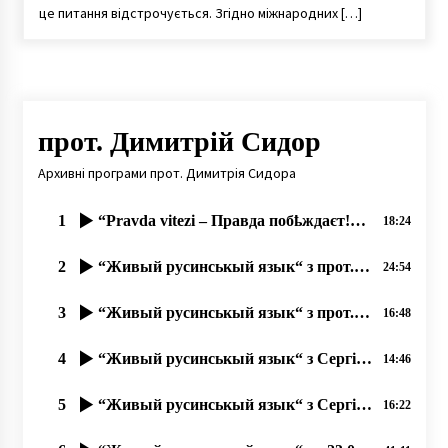
це питання відстрочується. Згідно міжнародних […]
прот. Димитрій Сидор
Архивні програми прот. Димитрія Сидора
1
“Pravda vitezі – Правда побҍждаєт!“ – Круглый стол русинов в Пражському Градҍ 03.09.2019
18:24
2
“Живый русинськый язык“ з прот. Димитрием Сидором та Оленов Копинець-Барта од 24.11.2019
24:54
3
“Живый русинськый язык“ з прот. ДИМИТРІЄМ СИДОРОМ од 15.11.2019
16:48
4
“Живый русинськый язык“ з Сергієм Тудовші од 07.10.2019
14:46
5
“Живый русинськый язык“ з Сергієм Тудовші од 10.10.2019, Ч. 2
16:22