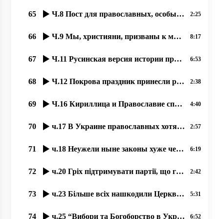
65
Ч.8 Пост для православных, особый подвиг, якый став любимым нашым людям. 26.09.2020,
2:25
66
Ч.9 Мы, християни, призваны к миру. 27.09.2020 прот. Димитрий Сидор
8:17
67
Ч.11 Русинская версия истории праздника “Покровы“, 02,10,2020, прот. Димитрий Сидор
6:53
68
Ч.12 Покрова праздник принесли русинам Кирилл и Мефодий. 03.10.2020, прот. Димитрий Сидор
2:38
69
Ч.16 Кириллица и Православие спасало РУСИНОВ от ассимиляции, 08.10.2020, прот. Димитрий Сидор
4:40
70
ч.17 В Украине православных хотят вогнать в резервацию бесправия, 09.10.2020, прот. Димитрий Сидор
2:57
71
ч.18 Неужели ныне законы хуже чем при большевиках؟ 11.10.2020, прот. Димитрий Сидор
6:19
72
ч.20 Гріх підтримувати партії, що готові ліквідувати УПЦ 13.10.2020, прот. Димитрий Сидор
2:42
73
ч.23 Більше всіх нашкодили Церкви українські комуністи, 28.10.2020 прот. Димитрий Сидор
5:31
74
ч.25 “Вибори та Богоборство в Україні“, 20.10.2020, прот. Димитрий Сидор
6:52