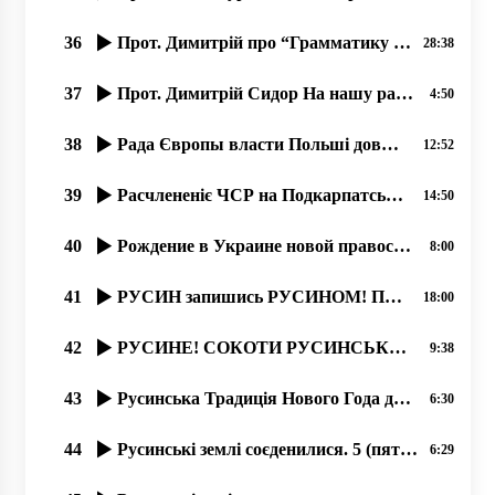
36
Прот. Димитрій про “Грамматику живого русинського языка“ Ч,2 од21.11.2019
28:38
37
Прот. Димитрій Сидор На нашу радость Америка ныні …
4:50
38
Рада Європы власти Польші довжні самі создати учебникы русинам. 30.01.2020
12:52
39
Расчлененіє ЧСР на Подкарпатську Русь, Чехію и Словакію. 1939.
14:50
40
Рождение в Украине новой православной журналистики, 19.06.2020, прот. Димитрий Сидор
8:00
41
РУСИН запишись РУСИНОМ! ПЕРЕПИС НАСЕЛЕННЯ В УКРАЇНІ 2020 року.
18:00
42
РУСИНЕ! СОКОТИ РУСИНСЬКУ БЕСІДУ! 21.02.20
9:38
43
Русинська Традиція Нового Года до Рожденства. прот. Димитрий Сидор . 31.12.2019
6:30
44
Русинські землі соєденилися. 5 (пять) дней в рокаши! Лубня-Волосатоє 2019
6:29