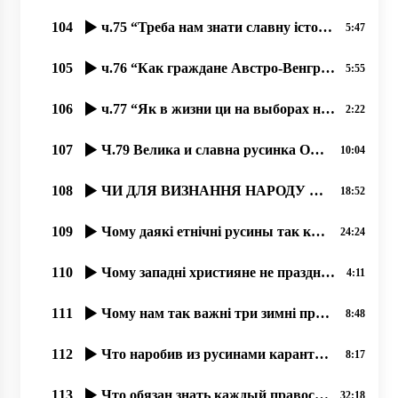
104
ч.75 “Треба нам знати славну історію русинов“, 26.08.2020, проф. Димитрий Сидор
5:47
105
ч.76 “Как граждане Австро-Венгрии в Киеве провозглашали УНР“, 27.08.2020, проф. Димитрий Сидор
5:55
106
ч.77 “Як в жизни ци на выборах не поддержати бы чужого؟“, 31.08.2020, проф. Димитрий Сидор
2:22
107
Ч.79 Велика и славна русинка Ольга Прокоп. 11.09.2020
10:04
108
ЧИ ДЛЯ ВИЗНАННЯ НАРОДУ ПОТРІБНА КОДИФІКАЦІЯ І ВЗАГАЛІ ПИСЕМНІСТЬ НА ТУЙ БЕСІДІ؟
18:52
109
Чому даякі етнічні русины так коварно доказують, што їх не є؟
24:24
110
Чому западні християне не празднують Торжество Православия؟
4:11
111
Чому нам так важні три зимні праздникы؟
8:48
112
Что наробив из русинами карантин؟, 18.06.2020, прот Димитрий Сидор
8:17
113
Что обязан знать каждый православный о грехе Фанара и о преступлениях чиновников.Андрей Видишенко
32:18