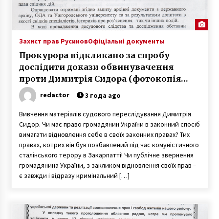
Захист прав Русинов
Офіціальні документы
Прокурора відкликано за спробу
дослідити докази обвинувачення
проти Димитрія Сидора (фотокопія
“Вказівки для СБУ від прокурора”)
redactor
3 года ago
Вивчення матеріалів судового переслідування Димитрія
Сидор. Чи має право громадянин України в законний спосіб
вимагати відновлення себе в своїх законних правах? Тих
правах, котрих він був позбавлений під час комуністичного
сталінського терору в Закарпатті! Чи публічне звернення
громадянина України, з закликом відновлення своїх прав –
є завжди і відразу кримінальний […]