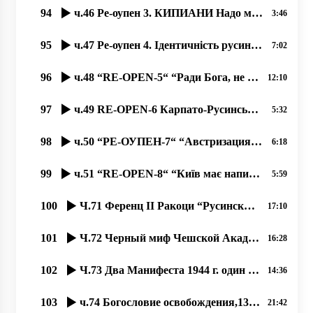
94
ч.46 Ре-оупен 3. КИПИАНИ Надо менять купола храмов в Закарпатье. Мало ему конфликтов в Украине؟
3:46
95
ч.47 Ре-оупен 4. Ідентичність русинів – по-європейськи, чи русинська самосвідомість – по українськи.
7:02
96
ч.48 “RE-OPEN-5“ “Ради Бога, не читайте українські газети до обіду!“
12:10
97
ч.49 RE-OPEN-6 Карпато-Русинська Автономна Церковь Сербського Патріархата, 20.11.2020
5:32
98
ч.50 “РЕ-ОУПЕН-7“ “Австризация“ церковной архитектуры Европы в 18-19 веках. 22.11.2020
6:18
99
ч.51 “RE-OPEN-8“ “Київ має написати історію Закарпаття! Не дати закарпатцям написати свою історію“!
5:59
100
Ч.71 Ференц ІІ Ракоци “Русинский народ данного слова придерживается“
17:10
101
Ч.72 Черный миф Чешской Академии о языке русинском, как украинском
16:28
102
Ч.73 Два Манифеста 1944 г. один русинский, один от коммунистов
14:36
103
ч.74 Богословие освобождения,13.08.2020, проф. Димитрий Сидор
21:42