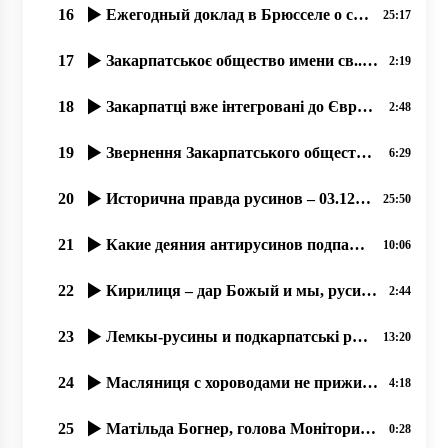
16
Ежегодный доклад в Брюсселе о состоянии прав и свобод русинов Закарпатья в Украине.17.12.19
25:17
17
Закарпатськоє общество имени св..Кирила и Мефодія сообщає о упокоєніи Богдана Гамбаля!
2:19
18
Закарпатці вже інтегровані до Європи і відчувають себе громадянами Євросоюзу
2:48
19
Звернення Закарпатського общества ім. Кирилла и Мефодія про вибори
6:29
20
Исторична правда русинов – 03.12.2019, прот. Димитрій Сидор
25:50
21
Какие деяния антирусинов подпадают под оценку этноцид и геноцид؟
10:06
22
Кирилиця – дар Божый и мы, русины, не можеме отказатися от нея!
2:44
23
Лемкы-русины и подкарпатські русины – народ-мученик, 21.07.2020
13:20
24
Масляниця с хороводами не прижилася русинам, но палачінты АЙ!
4:18
25
Матільда Богнер, голова Моніторингової місії ООН з прав людини в України 17 09 2019
0:28