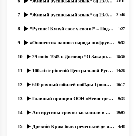
6
“Живый русинськый язык“ од 23.08.2019
41:11
7
“Живый русинськый язык“ од 23.09.2019. Олена Копинець-Барта
21:46
8
“Русине! Купуй своє у свого!“ – Поддержую важный Флеш-моб! прот. Димитрій Сидор
1:27
9
«Опоненти» нашого народа шифрувутся под русинôв, а пак чинять русинам вред, ганьбу.
9:52
10
29 юнія 1945 г. Договор “О Закарпатской Украине-Подкарпатской Руси”
18:30
11
100-літіє рішеній Центральной Русской Народной Рады Русинов в Ужгороді 8 мая 1919 года
14:28
12
610 рочный юбилей побҍды Грюнва́льдской битвы се празник и русинôв.15.07.2020, прот. Димитрий Сидор
16:17
13
Главный принцип ООН «Невостребованоє право не єсть нарушеноє право». прот. Димитрий Сидор 28.12.19
9:33
14
Антирусины срочно заскочили в число русинôв, 17.07.2020
19:05
15
Древній Крим быв гречеський де и прибывали перші християне!
4:48