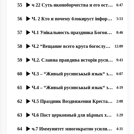
55
ч 22 Суть иконоборчества и его остатки на Западе 17.10.2020. прот. Димитрий Сидор
6:47
56
Ч. 2 Кто и почему блокируєт інформацію о православных Ужгорода؟
5:53
57
Ч.1 Унікальность праздника Богоявленія-2020 в Ужгороді на Уж-Иордані.
8:46
58
Ч.2 “Вещание всего круга богослужений во время карантина“, 18.09.2020 прот. Димитрий Сидор
12:09
59
Ч.2. Славна правдива исторія русинов!
9:43
60
Ч.3 – “Живый русинськый язык“ з Оленов Копинець-Барта од 14.11.2019
6:07
61
Ч.4 – “Живый русинськый язык“ з Оленов Копинець-Барта од 15.11.2019
4:19
62
Ч.5 Праздник Воздвижения Креста Господня – любимый праздник наших людей 23.09.2020, прот. Д. Сидор
2:08
63
Ч.6 Пост церковный для вҍрных християн великое благо – и для души, и для тҍла, 24.09.2020,
1:29
64
ч.7 Иммунитет многократно усиливается при духовном образе жизни, 25.09.2020 прот. Димитрий Сидор
4:31