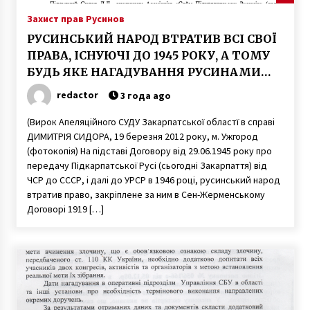
Підкарпатських Русинів від 25-го жовтня
Захист прав Русинов
2008 р. до депутатів Закарпатської обласної
ради (фотокопія документу, том 8 стор. 100
3 года ago
РУСИНСЬКИЙ НАРОД ВТРАТИВ ВСІ СВОЇ
кримінальної справи)
ПРАВА, ІСНУЮЧІ ДО 1945 РОКУ, А ТОМУ
30 літ – обороны прав русинов в Украйині. Як
БУДЬ ЯКЕ НАГАДУВАННЯ РУСИНАМИ
ото было! Воспоминаніє свидҍтелей!
ПРО ВТРАЧЕНІ ПРАВА РУСИНСЬКОГО
3 года ago
redactor
3 года ago
НАРОДУ Є… ПРОТИЗАКОННИМИ І
КАРАЮТЬСЯ ЗГІДНО КРИМІНАЛЬНОГО
(Вирок Апеляційного СУДУ Закарпатської областї в справі
Вступаючи в Євросоюз, – скасувати
ДИМИТРІЯ СИДОРА, 19 березня 2012 року, м. Ужгород
Сталінське розпорядження: “русинів не
КОДЕКСУ УКРАЇНИ. (Вирок, фотокопія)
існує”, – якраз на часі!
(фотокопія) На підставі Договору від 29.06.1945 року про
3 года ago
передачу Підкарпатської Русі (сьогодні Закарпаття) від
ЧСР до СССР, і далі до УРСР в 1946 році, русинський народ
Презентація нового видання творів
втратив право, закріплене за ним в Сен-Жерменському
Александра Духновича “Моя ліра и кимвал”,
Договорі 1919 […]
доц. Мгр. Валерій Падяк, 09.12.2023, Ужгород
3 года ago
РЕЗОЛЮЦІЯ (укр.мова) ДЕЛЕГАТIВ XVII
СВIТОВОГО КОНГРЕСУ РУСИНIВ
3 года ago