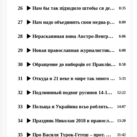
26
Нам бы так підходило штобы ся держава збереглася, ми в ній тулько много надій поклали
0:35
27
Нам надо объединить свои медиа-ресурсы, 25.06.2020
8:09
28
Нераскаянная вина Австро-Венгрии перед русинами (1914-1918)
6:06
29
Новая православная журналистика, как следствие гонений на Православную Церковь. 02.07.2020
6:00
30
Обращение до виборців от Правління тов. ім. Кирила та Мефодія, Ужгород. 24.06.20.
8:58
31
Откуда в 21 веке в мире так много узурпаторов власти؟
5:33
32
Подлиннный подвиг русинов 14-15 марта 1939 года, остановивших гос. переворот.
12:22
33
Польща и Украйина всьо роблять обы їх злочины против мирных русинов не открылися. .. 07.2020
14:07
34
Праздник Николая 2018 в православном соборҍ г. Ужгород.
13:20
35
Про Василя Турок-Гетеш – прот. Димитрій Сидор. 24.01.2020
21:42