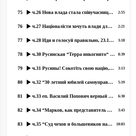
75
ч.26 Нова влада стала співучасниця і богоборчих законів Порошенка, 21.10.2020, прот. Димитрий Сидор
2:55
76
ч.27 Націоналісти хочуть влади для боротьби з Церквою, 23.10.2020 прот. Димитрий Сидор
2:21
77
ч.28 Иди и голосуй правильно, 23.10.2020 прот. Димитрий Сидор
3:18
78
ч.30 Русинская “Терра инкогнито“ в центре Европы. 30.10.2020, прот. Димитрий Сидор
8:39
79
ч.31 Русины! Сокотіть свою націю, язык і історичну память! 31.10.2020 прот. Димитрий Сидор
3:13
80
ч.32 “30 летний юбилей самоуправления УПЦ“, 30.10.2020, прот. Димитрий Сидор
5:19
81
ч.33 еп. Василий Попович верный продолжатель Андрея Бачинского 31.10.2020 прот. Димитрий Сидор
6:30
82
ч.34 “Марков, как представитель Руського Міра Галичины и Киева“ 01.11.2020 прот. Димитрий Сидор
3:43
83
ч.35 “Суд чехов и большевиков над русином Андреем Бродием“ 02.11.2020 прот. Димитрий Сидор
10:03