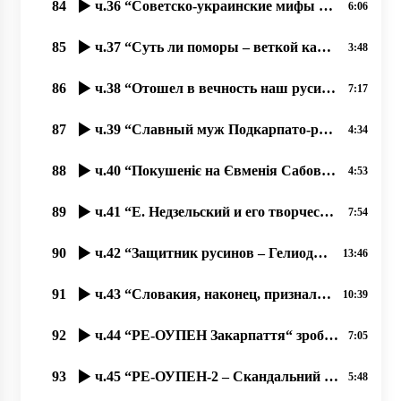
84
ч.36 “Советско-украинские мифы об освобождении Ужгорода“ 03.11.2020 прот. Димитрий Сидор
6:06
85
ч.37 “Суть ли поморы – веткой карпато-русинского народа؟“ 04.11.2020 прот. Димитрий Сидор
3:48
86
ч.38 “Отошел в вечность наш русинский поет Кемень Михаил“ 04.11.2020 прот. Димитрий Сидор
7:17
87
ч.39 “Славный муж Подкарпато-русинского народа Евмений Сабов“ 06.11.2020 прот. Димитрий Сидор
4:34
88
ч.40 “Покушеніє на Євменія Сабова“ 07.11.2020 прот. Димитрий Сидор
4:53
89
ч.41 “Е. Недзельский и его творчество“, 08.11.2020, прот. Димитрий Сидор
7:54
90
ч.42 “Защитник русинов – Гелиодор Пика“, 09.11.2020, прот. Димитрий Сидор
13:46
91
ч.43 “Словакия, наконец, признала за праздник дату 28 10 1918 г.- основание ЧСР“ 09.11.2020
10:39
92
ч.44 “РЕ-ОУПЕН Закарпаття“ зробив заклики давити нас “мягкою силою“ 14.11.2020, Димитрий Сидор
7:05
93
ч.45 “РЕ-ОУПЕН-2 – Скандальний Закон про мови та идентичность“ 15.11.2020, Димитрий Сидор
5:48