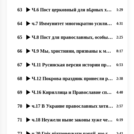
63
Ч.6 Пост церковный для вҍрных християн великое благо – и для души, и для тҍла, 24.09.2020,
1:29
64
ч.7 Иммунитет многократно усиливается при духовном образе жизни, 25.09.2020 прот. Димитрий Сидор
4:31
65
Ч.8 Пост для православных, особый подвиг, якый став любимым нашым людям. 26.09.2020,
2:25
66
Ч.9 Мы, християни, призваны к миру. 27.09.2020 прот. Димитрий Сидор
8:17
67
Ч.11 Русинская версия истории праздника “Покровы“, 02,10,2020, прот. Димитрий Сидор
6:53
68
Ч.12 Покрова праздник принесли русинам Кирилл и Мефодий. 03.10.2020, прот. Димитрий Сидор
2:38
69
Ч.16 Кириллица и Православие спасало РУСИНОВ от ассимиляции, 08.10.2020, прот. Димитрий Сидор
4:40
70
ч.17 В Украине православных хотят вогнать в резервацию бесправия, 09.10.2020, прот. Димитрий Сидор
2:57
71
ч.18 Неужели ныне законы хуже чем при большевиках؟ 11.10.2020, прот. Димитрий Сидор
6:19
72
ч.20 Гріх підтримувати партії, що готові ліквідувати УПЦ 13.10.2020, прот. Димитрий Сидор
2:42