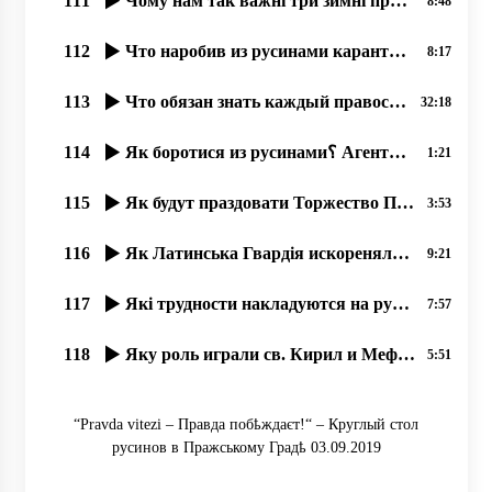
111
Чому нам так важні три зимні праздникы؟
8:48
112
Что наробив из русинами карантин؟, 18.06.2020, прот Димитрий Сидор
8:17
113
Что обязан знать каждый православный о грехе Фанара и о преступлениях чиновников.Андрей Видишенко
32:18
114
Як боротися из русинами؟ Агенты-антирусины рҍшили возглавити наше движение! – Прот. Димитрій Сидор
1:21
115
Як будут праздовати Торжество Православія в Ужгородҍ؟
3:53
116
Як Латинська Гвардія искореняла в славян Кирилицю.
9:21
117
Які трудности накладуются на русинôв в час Великого Поста؟
7:57
118
Яку роль играли св. Кирил и Мефодій в созданіи кирилиці؟
5:51
“Pravda vitezі – Правда побҍждаєт!“ – Круглый стол
русинов в Пражському Градҍ 03.09.2019