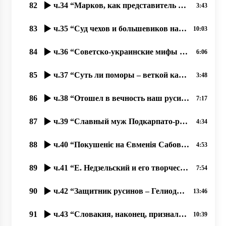
82
ч.34 “Марков, как представитель Руського Міра Галичины и Киева“ 01.11.2020 прот. Димитрий Сидор
3:43
83
ч.35 “Суд чехов и большевиков над русином Андреем Бродием“ 02.11.2020 прот. Димитрий Сидор
10:03
84
ч.36 “Советско-украинские мифы об освобождении Ужгорода“ 03.11.2020 прот. Димитрий Сидор
6:06
85
ч.37 “Суть ли поморы – веткой карпато-русинского народа؟“ 04.11.2020 прот. Димитрий Сидор
3:48
86
ч.38 “Отошел в вечность наш русинский поет Кемень Михаил“ 04.11.2020 прот. Димитрий Сидор
7:17
87
ч.39 “Славный муж Подкарпато-русинского народа Евмений Сабов“ 06.11.2020 прот. Димитрий Сидор
4:34
88
ч.40 “Покушеніє на Євменія Сабова“ 07.11.2020 прот. Димитрий Сидор
4:53
89
ч.41 “Е. Недзельский и его творчество“, 08.11.2020, прот. Димитрий Сидор
7:54
90
ч.42 “Защитник русинов – Гелиодор Пика“, 09.11.2020, прот. Димитрий Сидор
13:46
91
ч.43 “Словакия, наконец, признала за праздник дату 28 10 1918 г.- основание ЧСР“ 09.11.2020
10:39