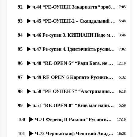
92
ч.44 “РЕ-ОУПЕН Закарпаття“ зробив заклики давити нас “мягкою силою“ 14.11.2020, Димитрий Сидор
7:05
93
ч.45 “РЕ-ОУПЕН-2 – Скандальний Закон про мови та идентичность“ 15.11.2020, Димитрий Сидор
5:48
94
ч.46 Ре-оупен 3. КИПИАНИ Надо менять купола храмов в Закарпатье. Мало ему конфликтов в Украине؟
3:46
95
ч.47 Ре-оупен 4. Ідентичність русинів – по-європейськи, чи русинська самосвідомість – по українськи.
7:02
96
ч.48 “RE-OPEN-5“ “Ради Бога, не читайте українські газети до обіду!“
12:10
97
ч.49 RE-OPEN-6 Карпато-Русинська Автономна Церковь Сербського Патріархата, 20.11.2020
5:32
98
ч.50 “РЕ-ОУПЕН-7“ “Австризация“ церковной архитектуры Европы в 18-19 веках. 22.11.2020
6:18
99
ч.51 “RE-OPEN-8“ “Київ має написати історію Закарпаття! Не дати закарпатцям написати свою історію“!
5:59
100
Ч.71 Ференц ІІ Ракоци “Русинский народ данного слова придерживается“
17:10
101
Ч.72 Черный миф Чешской Академии о языке русинском, как украинском
16:28