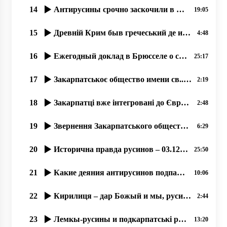
14
Антирусины срочно заскочили в число русинôв, 17.07.2020
19:05
15
Древній Крим быв гречеський де и прибывали перші християне!
4:48
16
Ежегодный доклад в Брюсселе о состоянии прав и свобод русинов Закарпатья в Украине.17.12.19
25:17
17
Закарпатськоє общество имени св..Кирила и Мефодія сообщає о упокоєніи Богдана Гамбаля!
2:19
18
Закарпатці вже інтегровані до Європи і відчувають себе громадянами Євросоюзу
2:48
19
Звернення Закарпатського общества ім. Кирилла и Мефодія про вибори
6:29
20
Исторична правда русинов – 03.12.2019, прот. Димитрій Сидор
25:50
21
Какие деяния антирусинов подпадают под оценку этноцид и геноцид؟
10:06
22
Кирилиця – дар Божый и мы, русины, не можеме отказатися от нея!
2:44
23
Лемкы-русины и подкарпатські русины – народ-мученик, 21.07.2020
13:20