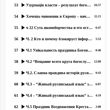
53
Узурпація власти – результат богоборчества, 16.09.2020 прот. Димитрий Сидор
16:57
54
Хочешь чиновник в Європу – начинай уважати права русинов! 30.01.2020
11:15
55
ч 22 Суть иконоборчества и его остатки на Западе 17.10.2020. прот. Димитрий Сидор
6:47
56
Ч. 2 Кто и почему блокируєт інформацію о православных Ужгорода؟
5:53
57
Ч.1 Унікальность праздника Богоявленія-2020 в Ужгороді на Уж-Иордані.
8:46
58
Ч.2 “Вещание всего круга богослужений во время карантина“, 18.09.2020 прот. Димитрий Сидор
12:09
59
Ч.2. Славна правдива исторія русинов!
9:43
60
Ч.3 – “Живый русинськый язык“ з Оленов Копинець-Барта од 14.11.2019
6:07
61
Ч.4 – “Живый русинськый язык“ з Оленов Копинець-Барта од 15.11.2019
4:19
62
Ч.5 Праздник Воздвижения Креста Господня – любимый праздник наших людей 23.09.2020, прот. Д. Сидор
2:08