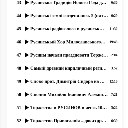
43
Русинська Традиція Нового Года до Рожденства. прот. Димитрий Сидор . 31.12.2019
6:30
44
Русинські землі соєденилися. 5 (пять) дней в рокаши! Лубня-Волосатоє 2019
6:29
45
Русинські радіоголоса в русинськых Карпатах
11:32
46
Русинськый Хор Милославського с 1945 року.. …07.2020, прот. Димитрий Сидор
19:43
47
Русины начали праздновати Торжество Православия раньше от Киева.
2:04
48
Самый древний кириличный регион Европы – наша Карпатська Русь.
3:52
49
Слово прот. Димитрія Сидора на открытіє фестиваля русинськой культуры в Міжгірї
12:10
50
Спочив Михайло Іванович Алмашій (1930-2019).
7:21
51
Торжества в РУСИНОВ в честь 100 летия Руской Народной Республикы Лемков!
5:22
52
Торжество Православія – доказ древности вҍры и вҍрности древнім рҍшеніям.
6:39