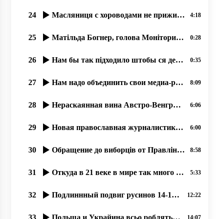
24
Масляниця с хороводами не прижилася русинам, но палачінты АЙ!
4:18
25
Матільда Богнер, голова Моніторингової місії ООН з прав людини в України 17 09 2019
0:28
26
Нам бы так підходило штобы ся держава збереглася, ми в ній тулько много надій поклали
0:35
27
Нам надо объединить свои медиа-ресурсы, 25.06.2020
8:09
28
Нераскаянная вина Австро-Венгрии перед русинами (1914-1918)
6:06
29
Новая православная журналистика, как следствие гонений на Православную Церковь. 02.07.2020
6:00
30
Обращение до виборців от Правління тов. ім. Кирила та Мефодія, Ужгород. 24.06.20.
8:58
31
Откуда в 21 веке в мире так много узурпаторов власти؟
5:33
32
Подлиннный подвиг русинов 14-15 марта 1939 года, остановивших гос. переворот.
12:22
33
Польща и Украйина всьо роблять обы їх злочины против мирных русинов не открылися. .. 07.2020
14:07