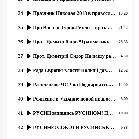
34
Праздник Николая 2018 в православном соборҍ г. Ужгород.
13:20
35
Про Василя Турок-Гетеш – прот. Димитрій Сидор. 24.01.2020
21:42
36
Прот. Димитрій про “Грамматику живого русинського языка“ Ч,2 од21.11.2019
28:38
37
Прот. Димитрій Сидор На нашу радость Америка ныні …
4:50
38
Рада Європы власти Польші довжні самі создати учебникы русинам. 30.01.2020
12:52
39
Расчлененіє ЧСР на Подкарпатську Русь, Чехію и Словакію. 1939.
14:50
40
Рождение в Украине новой православной журналистики, 19.06.2020, прот. Димитрий Сидор
8:00
41
РУСИН запишись РУСИНОМ! ПЕРЕПИС НАСЕЛЕННЯ В УКРАЇНІ 2020 року.
18:00
42
РУСИНЕ! СОКОТИ РУСИНСЬКУ БЕСІДУ! 21.02.20
9:38