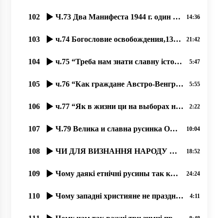
102
Ч.73 Два Манифеста 1944 г. один русинский, один от коммунистов
14:36
103
ч.74 Богословие освобождения,13.08.2020, проф. Димитрий Сидор
21:42
104
ч.75 “Треба нам знати славну історію русинов“, 26.08.2020, проф. Димитрий Сидор
5:47
105
ч.76 “Как граждане Австро-Венгрии в Киеве провозглашали УНР“, 27.08.2020, проф. Димитрий Сидор
5:55
106
ч.77 “Як в жизни ци на выборах не поддержати бы чужого؟“, 31.08.2020, проф. Димитрий Сидор
2:22
107
Ч.79 Велика и славна русинка Ольга Прокоп. 11.09.2020
10:04
108
ЧИ ДЛЯ ВИЗНАННЯ НАРОДУ ПОТРІБНА КОДИФІКАЦІЯ І ВЗАГАЛІ ПИСЕМНІСТЬ НА ТУЙ БЕСІДІ؟
18:52
109
Чому даякі етнічні русины так коварно доказують, што їх не є؟
24:24
110
Чому западні християне не празднують Торжество Православия؟
4:11