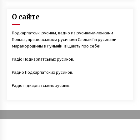
О сайте
Подкарпатські русины, вєдно из русинами-лемками
Польші, пряшевськыми русинами Словакії и русинами
Мараморощины в Румыніи віщають про себе!
Радіо Подкарпатськых русинов.
Радио Подкарпатских русинов.
Радіо підкарпатських русинів.