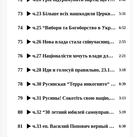
73
ч.23 Більше всіх нашкодили Церкви українські комуністи, 28.10.2020 прот. Димитрий Сидор
5:31
74
ч.25 “Вибори та Богоборство в Україні“, 20.10.2020, прот. Димитрий Сидор
6:52
75
ч.26 Нова влада стала співучасниця і богоборчих законів Порошенка, 21.10.2020, прот. Димитрий Сидор
2:55
76
ч.27 Націоналісти хочуть влади для боротьби з Церквою, 23.10.2020 прот. Димитрий Сидор
2:21
77
ч.28 Иди и голосуй правильно, 23.10.2020 прот. Димитрий Сидор
3:18
78
ч.30 Русинская “Терра инкогнито“ в центре Европы. 30.10.2020, прот. Димитрий Сидор
8:39
79
ч.31 Русины! Сокотіть свою націю, язык і історичну память! 31.10.2020 прот. Димитрий Сидор
3:13
80
ч.32 “30 летний юбилей самоуправления УПЦ“, 30.10.2020, прот. Димитрий Сидор
5:19
81
ч.33 еп. Василий Попович верный продолжатель Андрея Бачинского 31.10.2020 прот. Димитрий Сидор
6:30